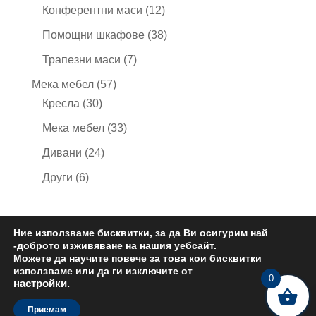
продукта
12
Конферентни маси
12
продукта
38
Помощни шкафове
38
продукта
7
Трапезни маси
7
продукта
57
Мека мебел
57
30
продукта
Кресла
30
продукта
33
Мека мебел
33
продукта
24
Дивани
24
продукта
6
Други
6
продукта
Ние използваме бисквитки, за да Ви осигурим най
-доброто изживяване на нашия уебсайт.
Политика за поверителност
Общи условия
Можете да научите повече за това кои бисквитки
Контакти
използваме или да ги изключите от
0
настройки
.
Приемам
Изработен от
Office-Tera