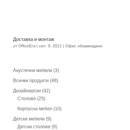
Доставка и монтаж
от
OfficeEra
|
сеп. 9, 2021
|
Офис обзавеждане
3
Акустични мебели
3
продукта
48
Всички продукти
48
продукта
42
Дизайнерски
42
25
продукта
Столове
25
продукта
10
Корпусна мебел
10
продукта
9
Детски мебели
9
продукта
9
Детски столове
9