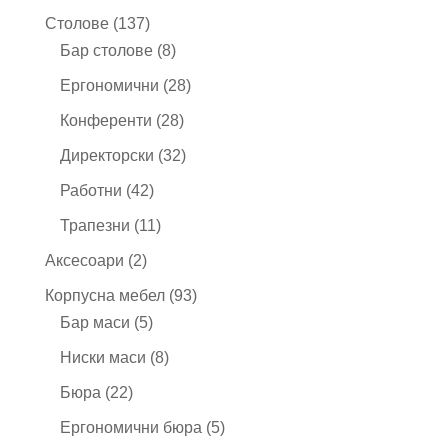
продукта
137
Столове
137
продукта
8
Бар столове
8
продукта
28
Ергономични
28
продукта
28
Конференти
28
продукта
32
Директорски
32
продукта
42
Работни
42
продукта
11
Трапезни
11
продукта
2
Аксесоари
2
продукта
93
Корпусна мебел
93
5
продукта
Бар маси
5
продукта
8
Ниски маси
8
продукта
22
Бюра
22
продукта
5
Ергономични бюра
5