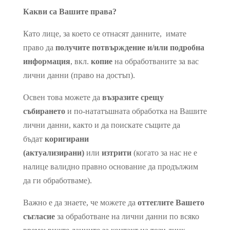
Какви са Вашите права?
Като лице, за което се отнасят данните, имате
право да
получите потвърждение и/или подробна
информация
, вкл.
копие
на обработваните за вас
лични данни (право на достъп).
Освен това можете да
възразите срещу
събирането
и по-нататъшната обработка на Вашите
лични данни, както и да поискате същите да
бъдат
коригирани
(актуализирани)
или
изтрити
(когато за нас не е
налице валидно правно основание да продължим
да ги обработваме).
Важно е да знаете, че можете да
оттеглите Вашето
съгласие
за обработване на лични данни по всяко