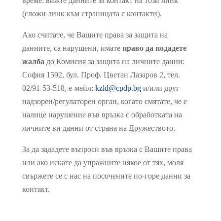
време: вижте данните за контакт на този линк
(сложи линк към страницата с контакти).
Ако считате, че Вашите права за защита на
данните, са нарушени, имате
право да подадете
жалба
до Комисия за защита на личните данни:
София 1592, бул. Проф. Цветан Лазаров 2, тел.
02/91-53-518, е-мейл:
kzld@cpdp.bg
и/или друг
надзорен/регулаторен орган, когато смятате, че е
налице нарушение във връзка с обработката на
личните ви данни от страна на Дружеството.
За да зададете въпроси във връзка с Вашите права
или ако искате да упражните някое от тях, моля
свържете се с нас на посочените по-горе данни за
контакт.