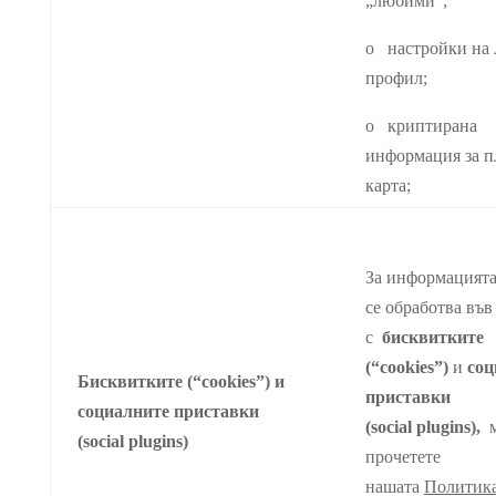
„любими“;
o настройки на
профил;
o криптирана
информация за п
карта;
За информацията
се обработва във
с
бисквитките
(“
cookies
”)
и
соц
Бисквитките (“
cookies
”) и
приставки
социалните приставки
(
social
plugins
),
м
(
social
plugins
)
прочетете
нашата
Политика