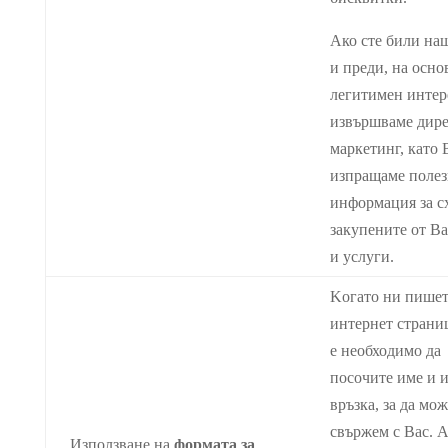
Ако сте били на
и преди, на осно
легитимен интер
извършваме дир
маркетинг, като 
изпращаме полез
информация за с
закупените от Ва
и услуги.
Kогато ни пишет
интернет страни
е необходимо да
посочите име и 
връзка, за да мож
свържем с Вас. 
Използване на
формата за