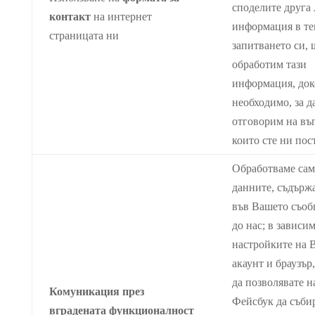
споделите друга
контакт
на интернет
информация в те
страницата ни
запитването си, 
обработим тази
информация, док
необходимо, за д
отговорим на въ
които сте ни пос
Обработваме сам
данните, съдърж
във Вашето съо
до нас; в зависи
настройките на 
акаунт и браузър
да позволявате н
Комуникация през
Фейсбук да съби
вградената функционалност