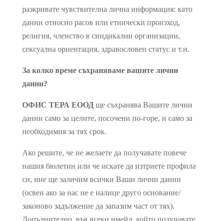
разкривате чувствителна лична информация: като
данни относно расов или етнически произход,
религия, членство в синдикални организации,
сексуална ориентация, здравословен статус и т.н.
За колко време съхраняваме вашите лични
данни?
ОФИС ТЕРА ЕООД
ще съхранява Вашите лични
данни само за целите, посочени по-горе, и само за
необходимия за тях срок.
Ако решите, че не желаете да получавате повече
нашия бюлетин или че искате да изтриете профила
си, ние ще заличим всички Ваши лични данни
(освен ако за нас не е налице друго основание/
законово задължение да запазим част от тях).
Допълнително, във всеки имейл, който получавате