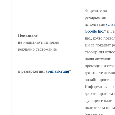
За целите на
ремаркетинг
използваме
услу
Google Inc
.* и F
Показване
Inc., която позво
на
индивидуализирано
Ви се показват 
рекламно съдържание
съобщения отно
наши актуални
промоции и сток
и
ремаркетинг
(
remarketing
*)
докато сте актив
онлайн простран
Информация как
деактивирате таз
функция е налич
политиката ни за
бисквитки.