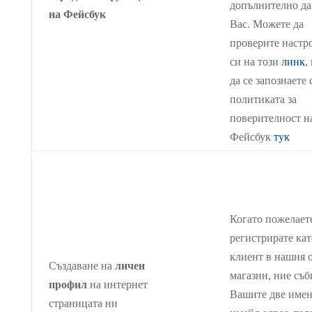
допълнително да
на Фейсбук
Вас. Можете да
проверите настр
си на този
линк
,
да се запознаете 
политиката за
поверителност н
Фейсбук
тук
Когато пожелаете
регистрирате кат
клиент в нашия 
Създаване на
личен
магазин, ние съ
профил
на интернет
Вашите две имен
страницата ни