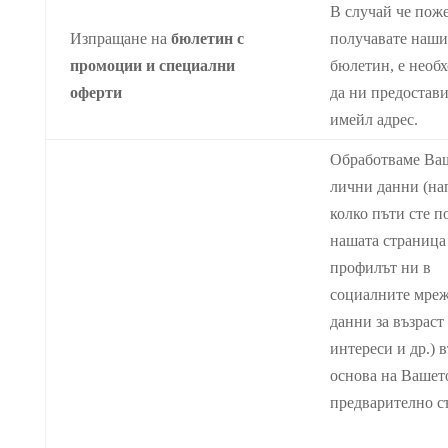
В случай че поже
Изпращане на
бюлетин с
получавате наши
промоции и специални
бюлетин, е необ
оферти
да ни предостав
имейл адрес.
Обработваме Ва
лични данни (на
колко пъти сте п
нашата страница
профилът ни в
социалните мреж
данни за възраст
интереси и др.) в
основа на Вашет
предварително с