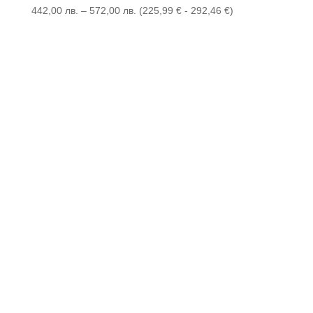
Price
442,00
лв.
–
572,00
лв.
(
225,99
€
-
292,46
€
)
range:
442,00 лв.
through
572,00 лв.