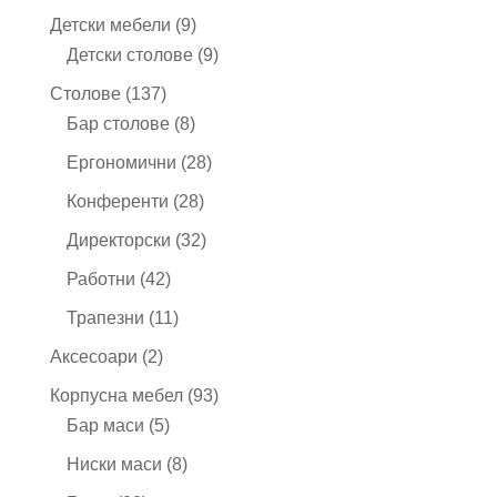
продукта
9
Детски мебели
9
продукта
9
Детски столове
9
продукта
137
Столове
137
продукта
8
Бар столове
8
продукта
28
Ергономични
28
продукта
28
Конференти
28
продукта
32
Директорски
32
продукта
42
Работни
42
продукта
11
Трапезни
11
продукта
2
Аксесоари
2
продукта
93
Корпусна мебел
93
5
продукта
Бар маси
5
продукта
8
Ниски маси
8
продукта