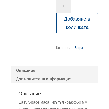
количество
за
Easy
Добавяне в
Space
количката
офис
бюро
с
Категория:
Бюра
кръгъл
крак
ф50,
200/60/74см
Описание
Допълнителна информация
Описание
Easy Space маса, кръгъл крак ф50 мм.
в цвят, цяла метална рамка под плота,