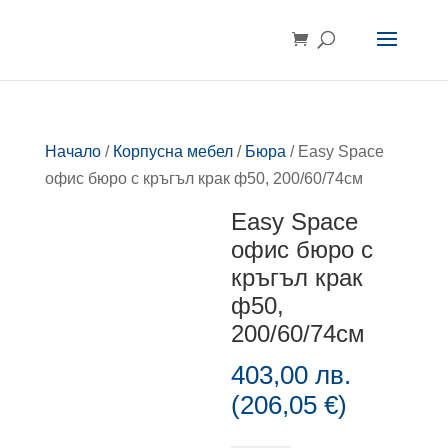
Начало
/
Корпусна мебел
/
Бюра
/ Easy Space
офис бюро с кръгъл крак ф50, 200/60/74см
Easy Space
офис бюро с
кръгъл крак
ф50,
200/60/74см
403,00
лв.
(
206,05
€
)