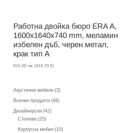
Работна двойка бюро ERA A,
1600x1640x740 mm, меламин
избелен дъб, черен метал,
крак тип A
815,00
лв.
(
416,70
€
)
3
Акустични мебели
3
продукта
48
Всички продукти
48
продукта
42
Дизайнерски
42
25
продукта
Столове
25
продукта
10
Корпусна мебел
10