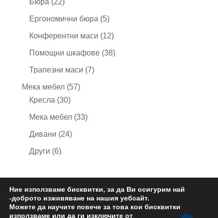
22
Бюра
22
продукта
5
Ергономични бюра
5
продукта
12
Конферентни маси
12
продукта
38
Помощни шкафове
38
продукта
7
Трапезни маси
7
продукта
57
Мека мебел
57
30
продукта
Кресла
30
продукта
33
Мека мебел
33
продукта
24
Дивани
24
продукта
6
Други
6
продукта
Ние използваме бисквитки, за да Ви осигурим най
-доброто изживяване на нашия уебсайт.
Политика за поверителност
Общи условия
Можете да научите повече за това кои бисквитки
Контакти
използваме или да ги изключите от