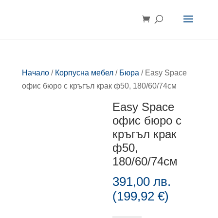
Начало
/
Корпусна мебел
/
Бюра
/ Easy Space
офис бюро с кръгъл крак ф50, 180/60/74см
Easy Space
офис бюро с
кръгъл крак
ф50,
180/60/74см
391,00
лв.
(
199,92
€
)