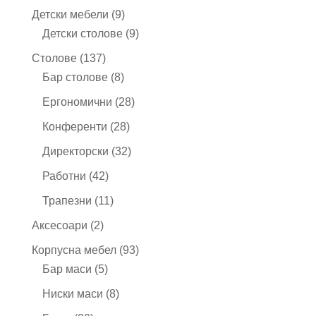
продукта
9
Детски мебели
9
продукта
9
Детски столове
9
продукта
137
Столове
137
продукта
8
Бар столове
8
продукта
28
Ергономични
28
продукта
28
Конференти
28
продукта
32
Директорски
32
продукта
42
Работни
42
продукта
11
Трапезни
11
продукта
2
Аксесоари
2
продукта
93
Корпусна мебел
93
5
продукта
Бар маси
5
продукта
8
Ниски маси
8
продукта