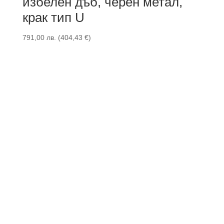
избелен дъб, черен метал,
крак тип U
791,00
лв.
(
404,43
€
)