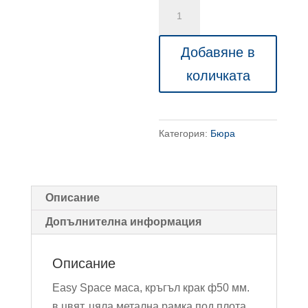
количество
за
Easy
Добавяне в
Space
количката
офис
бюро
с
Категория:
Бюра
кръгъл
крак
ф50,
180/60/74см
Описание
Допълнителна информация
Описание
Easy Space маса, кръгъл крак ф50 мм.
в цвят, цяла метална рамка под плота,