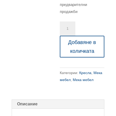
предварителни
продажби
количество
за
Кресло
Добавяне в
Rose
количката
Категории:
Кресла
,
Мека
мебел
,
Мека мебел
Описание