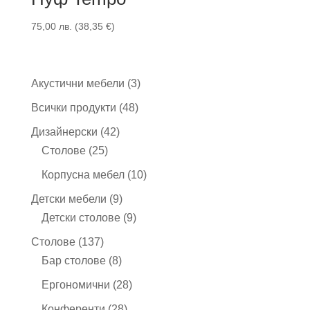
75,00
лв.
(
38,35
€
)
3
Акустични мебели
3
продукта
48
Всички продукти
48
продукта
42
Дизайнерски
42
25
продукта
Столове
25
продукта
10
Корпусна мебел
10
продукта
9
Детски мебели
9
продукта
9
Детски столове
9
продукта
137
Столове
137
продукта
8
Бар столове
8
продукта
28
Ергономични
28
продукта
28
Конференти
28