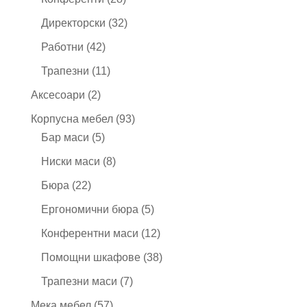
продукта
32
Директорски
32
продукта
42
Работни
42
продукта
11
Трапезни
11
продукта
2
Аксесоари
2
продукта
93
Корпусна мебел
93
5
продукта
Бар маси
5
продукта
8
Ниски маси
8
продукта
22
Бюра
22
продукта
5
Ергономични бюра
5
продукта
12
Конферентни маси
12
продукта
38
Помощни шкафове
38
продукта
7
Трапезни маси
7
продукта
57
Мека мебел
57