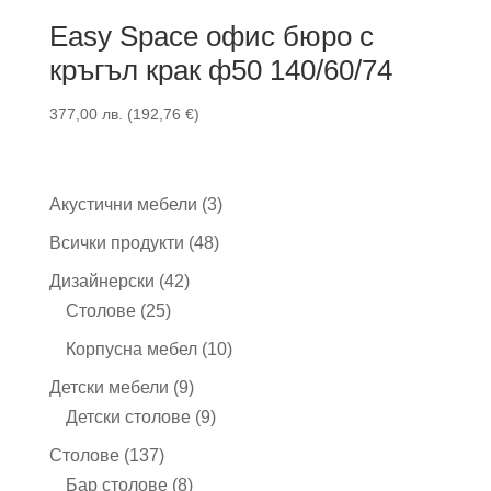
Easy Space офис бюро с
кръгъл крак ф50 140/60/74
377,00
лв.
(
192,76
€
)
3
Акустични мебели
3
продукта
48
Всички продукти
48
продукта
42
Дизайнерски
42
25
продукта
Столове
25
продукта
10
Корпусна мебел
10
продукта
9
Детски мебели
9
продукта
9
Детски столове
9
продукта
137
Столове
137
продукта
8
Бар столове
8