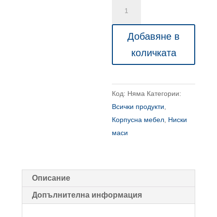
количество
за
Холна
Добавяне в
маса
количката
SANOK
3
Код:
Няма
Категории:
Всички продукти
,
Корпусна мебел
,
Ниски
маси
Описание
Допълнителна информация