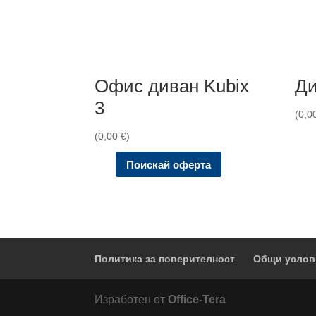
Офис диван Kubix
Ди
3
(
0,0
(
0,00
€
)
Поискай оферта
Политика за поверителност
Общи услов
Изработен от
Office-Tera