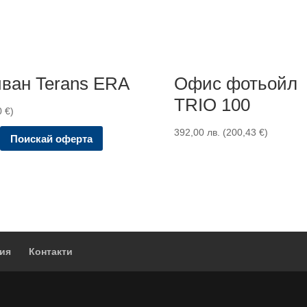
ван Terans ERA
Офис фотьойл
TRIO 100
0
€
)
392,00
лв.
(
200,43
€
)
Поискай оферта
ия
Контакти