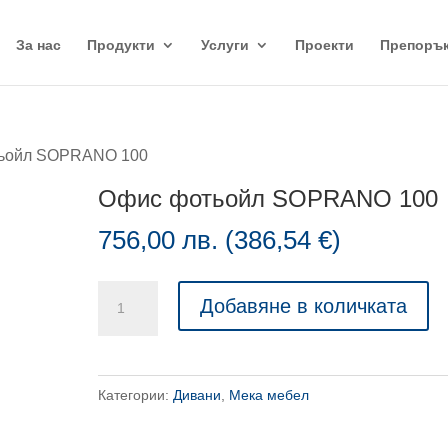
За нас
Продукти
Услуги
Проекти
Препоръ
тьойл SOPRANO 100
Офис фотьойл SOPRANO 100
756,00
лв.
(
386,54
€
)
количество
Добавяне в количката
за
Офис
фотьойл
Категории:
Дивани
,
Мека мебел
SOPRANO
100