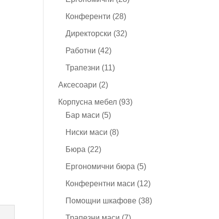
продукта
28
Конференти
28
продукта
32
Директорски
32
продукта
42
Работни
42
продукта
11
Трапезни
11
продукта
2
Аксесоари
2
продукта
93
Корпусна мебел
93
5
продукта
Бар маси
5
продукта
8
Ниски маси
8
продукта
22
Бюра
22
продукта
5
Ергономични бюра
5
продукта
12
Конферентни маси
12
продукта
38
Помощни шкафове
38
продукта
7
Трапезни маси
7