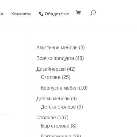
ки
Контакти
Обадете се
3
Акустични мебели
3
продукта
48
Всички продукти
48
продукта
42
Дизайнерски
42
25
продукта
Столове
25
продукта
10
Корпусна мебел
10
продукта
9
Детски мебели
9
продукта
9
Детски столове
9
продукта
137
Столове
137
продукта
8
Бар столове
8
продукта
28
Ергономични
28