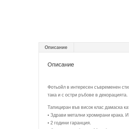
Описание
Описание
Фотьойл в интересен съвременен стил
така и с остри ръбове в декорацията.
Тапициран във висок клас дамаска ка
• Здрави метални хромирани крака. И
• 2 години гаранция.