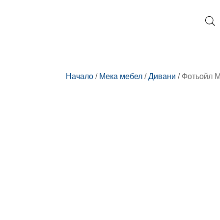
Начало
/
Мека мебел
/
Дивани
/ Фотьойл M