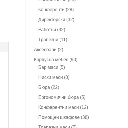
продукта
28
Конференти
28
продукта
32
Директорски
32
продукта
42
Работни
42
продукта
11
Трапезни
11
продукта
2
Аксесоари
2
продукта
93
Корпусна мебел
93
5
продукта
Бар маси
5
продукта
8
Ниски маси
8
продукта
22
Бюра
22
продукта
5
Ергономични бюра
5
продукта
12
Конферентни маси
12
продукта
38
Помощни шкафове
38
продукта
7
Трапезни маси
7