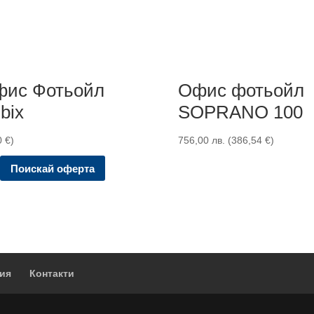
ис Фотьойл
Офис фотьойл
bix
SOPRANO 100
0
€
)
756,00
лв.
(
386,54
€
)
Поискай оферта
ия
Контакти