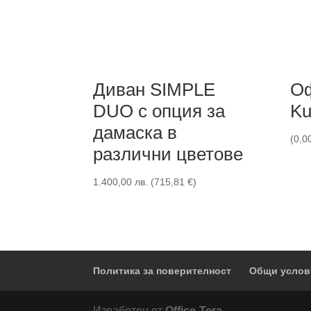
Диван SIMPLE
Оф
DUO с опция за
Ku
дамаска в
(
0,0
различни цветове
1.400,00
лв.
(
715,81
€
)
Политика за поверителност
Общи услов
Изработен от
Office-Tera