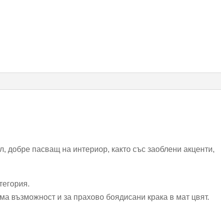
опция
за
дамаска
в
различни
цветове
, добре пасващ на интериор, както със заоблени акценти,
тегория.
ма възможност и за прахово боядисани крака в мат цвят.