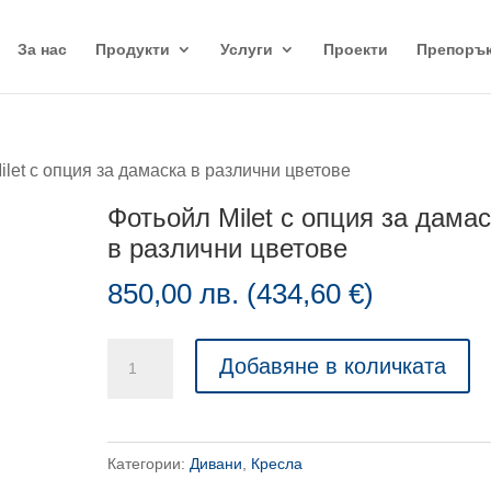
За нас
Продукти
Услуги
Проекти
Препоръ
ilet с опция за дамаска в различни цветове
Фотьойл Milet с опция за дама
в различни цветове
850,00
лв.
(
434,60
€
)
количество
Добавяне в количката
за
Фотьойл
Milet
Категории:
Дивани
,
Кресла
с