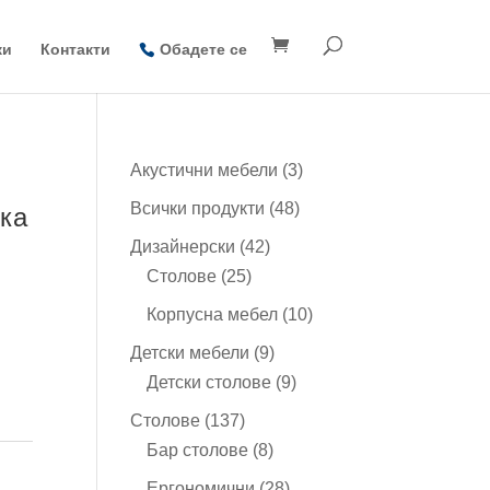
ки
Контакти
Обадете се
3
Акустични мебели
3
продукта
48
Всички продукти
48
ска
продукта
42
Дизайнерски
42
25
продукта
Столове
25
продукта
10
Корпусна мебел
10
продукта
9
Детски мебели
9
продукта
9
Детски столове
9
продукта
137
Столове
137
продукта
8
Бар столове
8
продукта
28
Ергономични
28