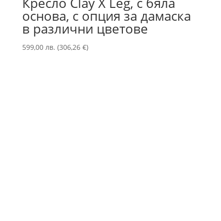
Кресло Clay X Leg, с бяла
основа, с опция за дамаска
в различни цветове
599,00
лв.
(
306,26
€
)