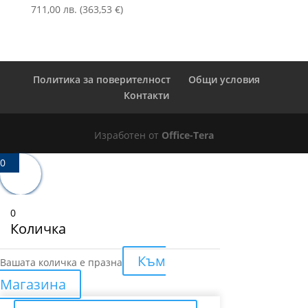
711,00
лв.
(
363,53
€
)
Политика за поверителност
Общи условия
Контакти
Изработен от
Office-Tera
0
0
Количка
Към
Вашата количка е празна
Магазина