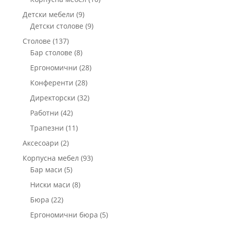
продукта
9
Детски мебели
9
продукта
9
Детски столове
9
продукта
137
Столове
137
продукта
8
Бар столове
8
продукта
28
Ергономични
28
продукта
28
Конференти
28
продукта
32
Директорски
32
продукта
42
Работни
42
продукта
11
Трапезни
11
продукта
2
Аксесоари
2
продукта
93
Корпусна мебел
93
5
продукта
Бар маси
5
продукта
8
Ниски маси
8
продукта
22
Бюра
22
продукта
5
Ергономични бюра
5