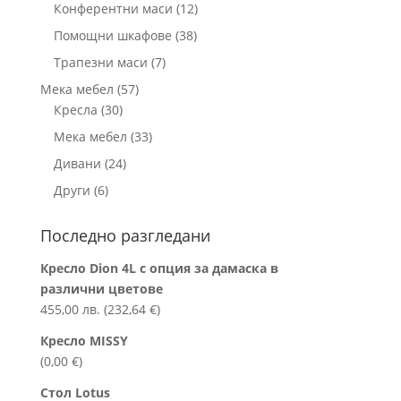
продукта
12
Конферентни маси
12
продукта
38
Помощни шкафове
38
продукта
7
Трапезни маси
7
продукта
57
Мека мебел
57
30
продукта
Кресла
30
продукта
33
Мека мебел
33
продукта
24
Дивани
24
продукта
6
Други
6
продукта
Последно разгледани
Кресло Dion 4L с опция за дамаска в
различни цветове
455,00
лв.
(
232,64
€
)
Кресло MISSY
(
0,00
€
)
Стол Lotus