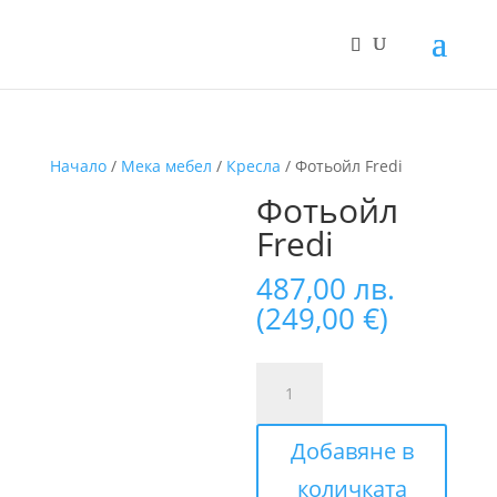
Начало
/
Мека мебел
/
Кресла
/ Фотьойл Fredi
Фотьойл
Fredi
487,00
лв.
(
249,00
€
)
количество
за
Фотьойл
Добавяне в
Fredi
количката