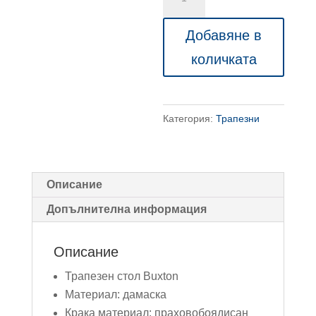
за
Трапезен
Добавяне в
стол
количката
Buxton
-
различни
Категория:
Трапезни
цветове
Описание
Допълнителна информация
Описание
Трапезен стол Buxton
Материал: дамаска
Крака материал: праховобоядисан