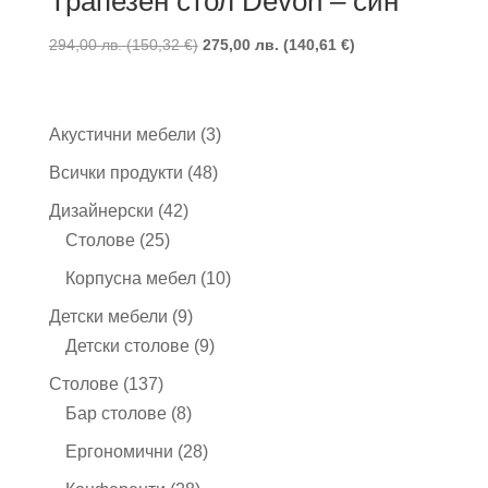
Трапезен стол Devon – син
294,00
лв.
(
150,32
€
)
275,00
лв.
(
140,61
€
)
3
Акустични мебели
3
продукта
48
Всички продукти
48
продукта
42
Дизайнерски
42
25
продукта
Столове
25
продукта
10
Корпусна мебел
10
продукта
9
Детски мебели
9
продукта
9
Детски столове
9
продукта
137
Столове
137
продукта
8
Бар столове
8
продукта
28
Ергономични
28
продукта