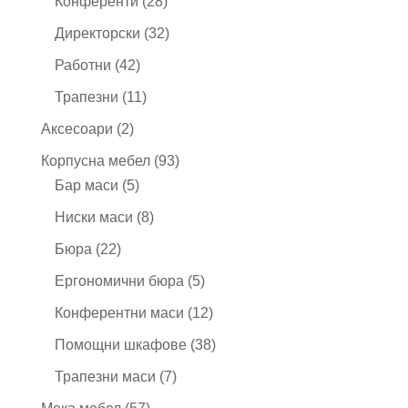
28
Конференти
28
продукта
32
Директорски
32
продукта
42
Работни
42
продукта
11
Трапезни
11
продукта
2
Аксесоари
2
продукта
93
Корпусна мебел
93
5
продукта
Бар маси
5
продукта
8
Ниски маси
8
продукта
22
Бюра
22
продукта
5
Ергономични бюра
5
продукта
12
Конферентни маси
12
продукта
38
Помощни шкафове
38
продукта
7
Трапезни маси
7
продукта
57