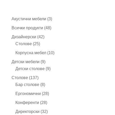
3
Акустични мебели
3
продукта
48
Всички продукти
48
продукта
42
Дизайнерски
42
25
продукта
Столове
25
продукта
10
Корпусна мебел
10
продукта
9
Детски мебели
9
продукта
9
Детски столове
9
продукта
137
Столове
137
продукта
8
Бар столове
8
продукта
28
Ергономични
28
продукта
28
Конференти
28
продукта
32
Директорски
32