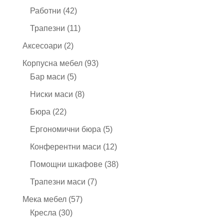
продукта
42
Работни
42
продукта
11
Трапезни
11
продукта
2
Аксесоари
2
продукта
93
Корпусна мебел
93
5
продукта
Бар маси
5
продукта
8
Ниски маси
8
продукта
22
Бюра
22
продукта
5
Ергономични бюра
5
продукта
12
Конферентни маси
12
продукта
38
Помощни шкафове
38
продукта
7
Трапезни маси
7
продукта
57
Мека мебел
57
30
продукта
Кресла
30