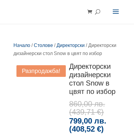
Начало
/
Столове
/
Директорски
/ Директорски
дизайнерски стол Snow в цвят по избор
Директорски
Разпродажба!
дизайнерски
стол Snow в
цвят по избор
860,00
лв.
(
439,71
€
)
799,00
лв.
(
408,52
€
)