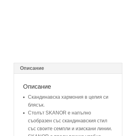
Описание
Описание
Скандинавска хармония в целия си
блясък.
Столът SKANOR е напълно
съобразен със скандинавския стил
със своите семпли и изискани линии.