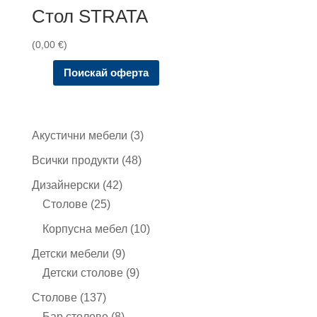
Стол STRATA
(
0,00
€
)
Поискай оферта
3
Акустични мебели
3
продукта
48
Всички продукти
48
продукта
42
Дизайнерски
42
25
продукта
Столове
25
продукта
10
Корпусна мебел
10
продукта
9
Детски мебели
9
продукта
9
Детски столове
9
продукта
137
Столове
137
продукта
8
Бар столове
8