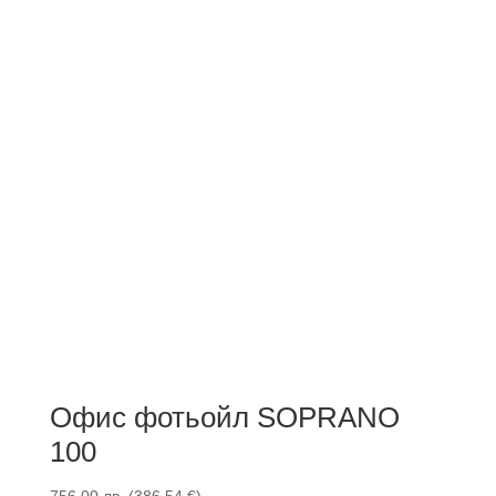
Офис фотьойл SOPRANO
100
756,00
лв.
(
386,54
€
)