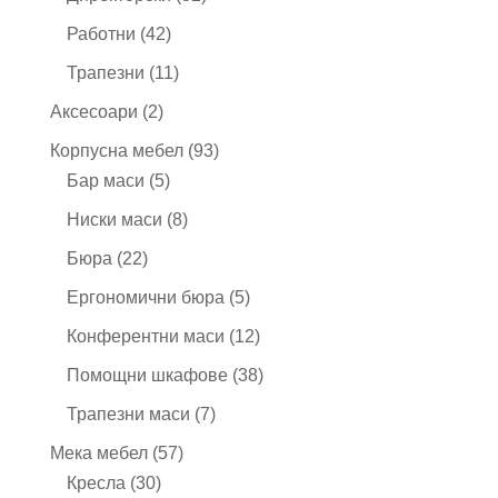
продукта
42
Работни
42
продукта
11
Трапезни
11
продукта
2
Аксесоари
2
продукта
93
Корпусна мебел
93
5
продукта
Бар маси
5
продукта
8
Ниски маси
8
продукта
22
Бюра
22
продукта
5
Ергономични бюра
5
продукта
12
Конферентни маси
12
продукта
38
Помощни шкафове
38
продукта
7
Трапезни маси
7
продукта
57
Мека мебел
57
30
продукта
Кресла
30