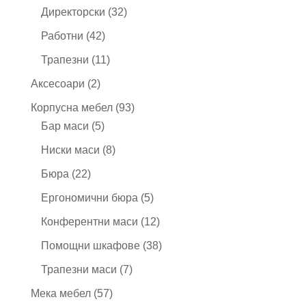
продукта
32
Директорски
32
продукта
42
Работни
42
продукта
11
Трапезни
11
продукта
2
Аксесоари
2
продукта
93
Корпусна мебел
93
5
продукта
Бар маси
5
продукта
8
Ниски маси
8
продукта
22
Бюра
22
продукта
5
Ергономични бюра
5
продукта
12
Конферентни маси
12
продукта
38
Помощни шкафове
38
продукта
7
Трапезни маси
7
продукта
57
Мека мебел
57