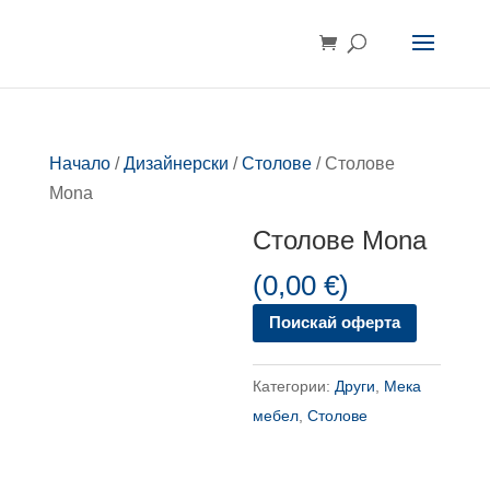
Начало
/
Дизайнерски
/
Столове
/ Столове
Mona
Столове Mona
(
0,00
€
)
Поискай оферта
Категории:
Други
,
Мека
мебел
,
Столове