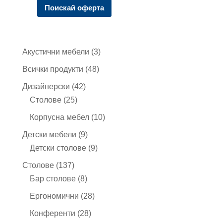
Поискай оферта
3
Акустични мебели
3
продукта
48
Всички продукти
48
продукта
42
Дизайнерски
42
25
продукта
Столове
25
продукта
10
Корпусна мебел
10
продукта
9
Детски мебели
9
продукта
9
Детски столове
9
продукта
137
Столове
137
продукта
8
Бар столове
8
продукта
28
Ергономични
28
продукта
28
Конференти
28