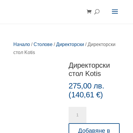
Начало
/
Столове
/
Директорски
/ Директорски
стол Kotis
Директорски
стол Kotis
275,00
лв.
(
140,61
€
)
количество
за
Директорски
Добавяне в