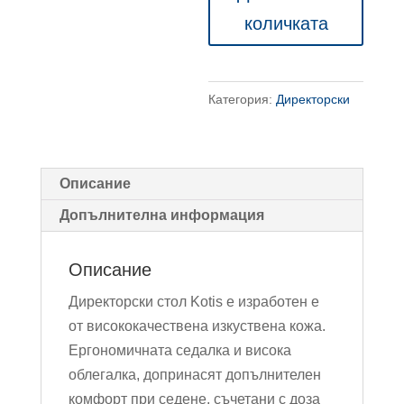
стол
количката
Kotis
Категория:
Директорски
Описание
Допълнителна информация
Описание
Директорски стол Kotis е изработен е
от висококачествена изкуствена кожа.
Ергономичната седалка и висока
облегалка, допринасят допълнителен
комфорт при седене, съчетани с доза