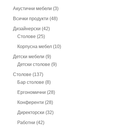
3
Акустични мебели
3
продукта
48
Всички продукти
48
продукта
42
Дизайнерски
42
25
продукта
Столове
25
продукта
10
Корпусна мебел
10
продукта
9
Детски мебели
9
продукта
9
Детски столове
9
продукта
137
Столове
137
продукта
8
Бар столове
8
продукта
28
Ергономични
28
продукта
28
Конференти
28
продукта
32
Директорски
32
продукта
42
Работни
42