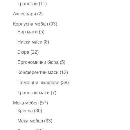
продукта
11
Трапезни
11
продукта
2
Аксесоари
2
продукта
93
Корпусна мебел
93
5
продукта
Бар маси
5
продукта
8
Ниски маси
8
продукта
22
Бюра
22
продукта
5
Ергономични бюра
5
продукта
12
Конферентни маси
12
продукта
38
Помощни шкафове
38
продукта
7
Трапезни маси
7
продукта
57
Мека мебел
57
30
продукта
Кресла
30
продукта
33
Мека мебел
33
продукта