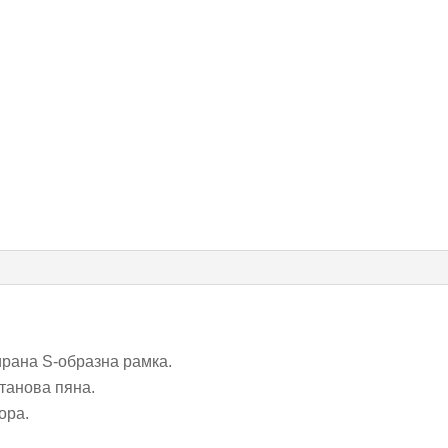
рана S-образна рамка.
танова пяна.
ора.