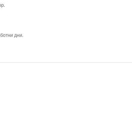
ор.
аботни дни.