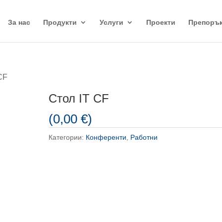
За нас
Продукти
Услуги
Проекти
Препоръ
CF
Стол IT CF
(
0,00
€
)
Категории:
Конференти
,
Работни