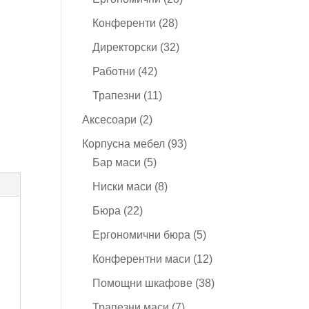
продукта
28
Конференти
28
продукта
32
Директорски
32
продукта
42
Работни
42
продукта
11
Трапезни
11
продукта
2
Аксесоари
2
продукта
93
Корпусна мебел
93
5
продукта
Бар маси
5
продукта
8
Ниски маси
8
продукта
22
Бюра
22
продукта
5
Ергономични бюра
5
продукта
12
Конферентни маси
12
продукта
38
Помощни шкафове
38
продукта
7
Трапезни маси
7