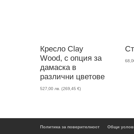
Кресло Clay
Ст
Wood, с опция за
68,
дамаска в
различни цветове
527,00
лв.
(
269,45
€
)
Политика за поверителност
Общи услов