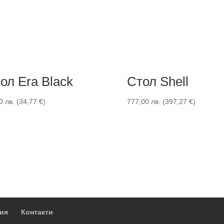
ол Era Black
Стол Shell
00
лв.
(
34,77
€
)
777,00
лв.
(
397,27
€
)
ия
Контакти