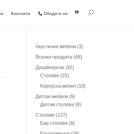
ки
Контакти
Обадете се
3
Акустични мебели
3
продукта
48
Всички продукти
48
продукта
42
Дизайнерски
42
25
продукта
Столове
25
продукта
10
Корпусна мебел
10
продукта
9
Детски мебели
9
продукта
9
Детски столове
9
продукта
137
Столове
137
продукта
8
Бар столове
8
продукта
28
Ергономични
28