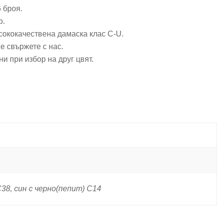
 броя.
р.
сококачествена дамаска клас C-U.
е свържете с нас.
ни при избор на друг цвят.
C38, син с черно(пепит) C14