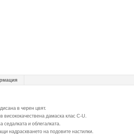
рмация
дисана в черен цвят.
в висококачествена дамаска клас C-U.
а седалката и облегалката.
щи надраскването на подовите настилки.