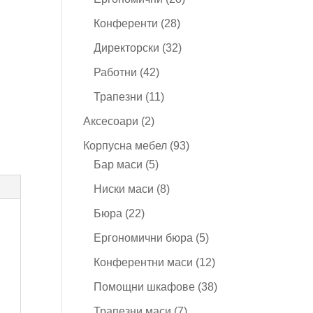
продукта
28
Конференти
28
продукта
32
Директорски
32
продукта
42
Работни
42
продукта
11
Трапезни
11
продукта
2
Аксесоари
2
продукта
93
Корпусна мебел
93
5
продукта
Бар маси
5
продукта
8
Ниски маси
8
продукта
22
Бюра
22
продукта
5
Ергономични бюра
5
продукта
12
Конферентни маси
12
продукта
38
Помощни шкафове
38
продукта
7
Трапезни маси
7