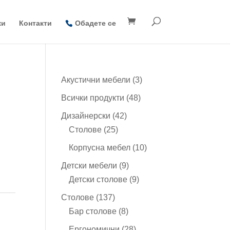
ки
Контакти
Обадете се
3
Акустични мебели
3
продукта
48
Всички продукти
48
продукта
42
Дизайнерски
42
25
продукта
Столове
25
продукта
10
Корпусна мебел
10
продукта
9
Детски мебели
9
продукта
9
Детски столове
9
продукта
137
Столове
137
продукта
8
Бар столове
8
продукта
28
Ергономични
28