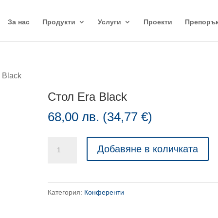
За нас
Продукти
Услуги
Проекти
Препоръ
 Black
Стол Era Black
68,00
лв.
(
34,77
€
)
количество
Добавяне в количката
за
Стол
Era
Категория:
Конференти
Black