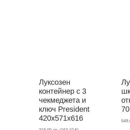
Луксозен
Лу
контейнер с 3
шк
чекмеджета и
от
ключ President
70
420x571x616
548
319,00
лв.
(
163,10
€
)