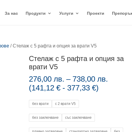
За нас
Продукти
Услуги
Проекти
Препоръ
фове
/ Стелаж с 5 рафта и опция за врати V5
Стелаж с 5 рафта и опция за
врати V5
Price
276,00
лв.
–
738,00
лв.
range:
(
141,12
€
-
377,33
€
)
276,00
throug
без врати
с 2 врати V5
738,00
без заключване
със заключване
плавно затваряне
стандартно затваряне
без