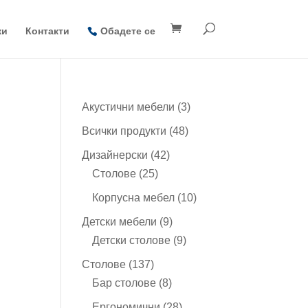
ки
Контакти
Обадете се
3
Акустични мебели
3
продукта
48
Всички продукти
48
продукта
42
Дизайнерски
42
25
продукта
Столове
25
продукта
10
Корпусна мебел
10
продукта
 лв.
9
Детски мебели
9
h
продукта
9
Детски столове
9
 лв.
продукта
137
Столове
137
продукта
8
Бар столове
8
продукта
28
Ергономични
28