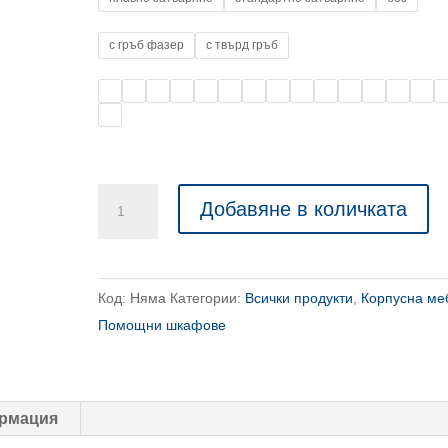
с гръб фазер
с твърд гръб
количество
Добавяне в количката
за
Стелаж
с
Код:
Няма
Категории:
Всички продукти
,
Корпусна ме
5
Помощни шкафове
рафта
и
опция
за
рмация
врати