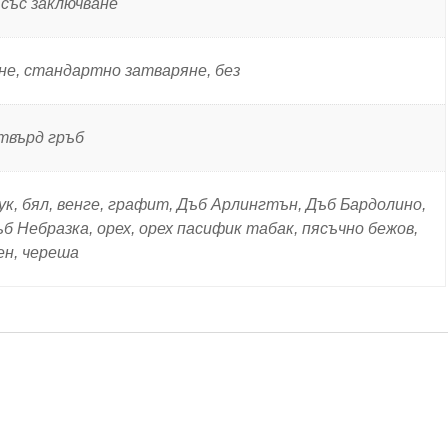
 със заключване
не, стандартно затваряне, без
 твърд гръб
бук, бял, венге, графит, Дъб Арлингтън, Дъб Бардолино,
б Небразка, орех, орех пасифик табак, пясъчно бежов,
ен, череша