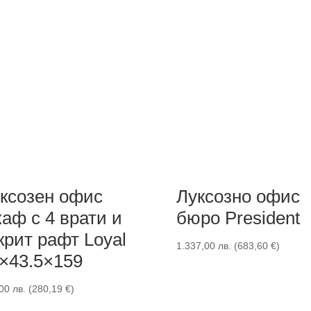
ксозен офис
Луксозно офис
аф с 4 врати и
бюро President
крит рафт Loyal
1.337,00
лв.
(
683,60
€
)
×43.5×159
,00
лв.
(
280,19
€
)