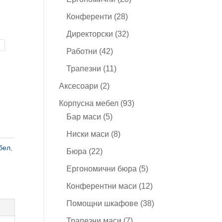
продукта
28
Конференти
28
продукта
32
Директорски
32
продукта
42
Работни
42
продукта
11
Трапезни
11
продукта
2
Аксесоари
2
продукта
93
Корпусна мебел
93
5
продукта
Бар маси
5
продукта
8
Ниски маси
8
продукта
бел
,
22
Бюра
22
продукта
5
Ергономични бюра
5
продукта
12
Конферентни маси
12
продукта
38
Помощни шкафове
38
продукта
7
Трапезни маси
7