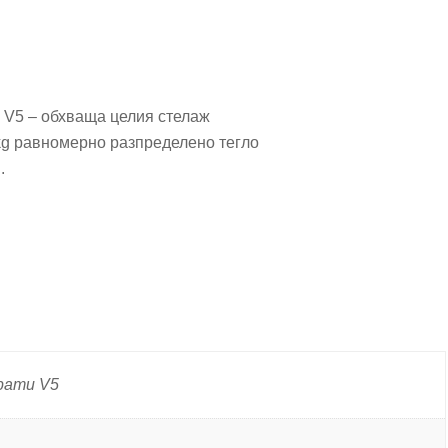
V5
и V5 – обхваща целия стелаж
kg равномерно разпределено тегло
.
врати V5