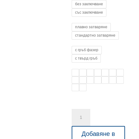
700,00 л
без заключване
със заключване
плавно затваряне
стандартно затваряне
с гръб фазер
с твърд гръб
количество
за
Стелаж
Добавяне в
с