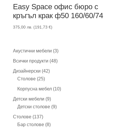
Easy Space офис бюро с
кръгъл крак ф50 160/60/74
375,00
лв.
(
191,73
€
)
3
Акустични мебели
3
продукта
48
Всички продукти
48
продукта
42
Дизайнерски
42
25
продукта
Столове
25
продукта
10
Корпусна мебел
10
продукта
9
Детски мебели
9
продукта
9
Детски столове
9
продукта
137
Столове
137
продукта
8
Бар столове
8