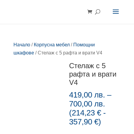
Начало
/
Корпусна мебел
/
Помощни
шкафове
/ Стелаж с 5 рафта и врати V4
Стелаж с 5
рафта и врати
V4
419,00
лв.
–
Price
700,00
лв.
range:
(
214,23
€
-
419,00 л
357,90
€
)
through