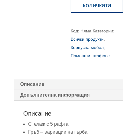
количката
5
рафта
и
Код:
Няма
Категории:
врати
Всички продукти
,
V4
Корпусна мебел
,
Помощни шкафове
Описание
Допълнителна информация
Описание
Стелаж с 5 рафта
Гръб – вариации на гърба