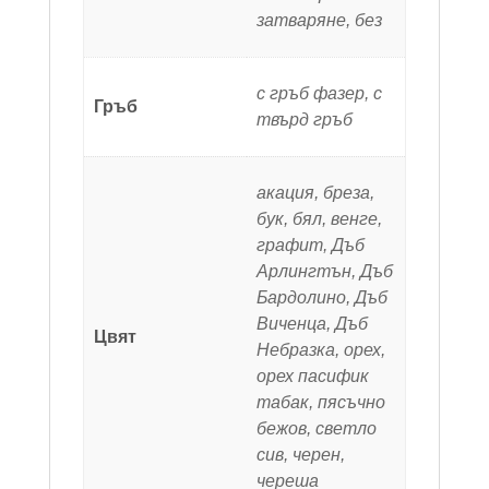
затваряне, без
с гръб фазер, с
Гръб
твърд гръб
акация, бреза,
бук, бял, венге,
графит, Дъб
Арлингтън, Дъб
Бардолино, Дъб
Виченца, Дъб
Цвят
Небразка, орех,
орех пасифик
табак, пясъчно
бежов, светло
сив, черен,
череша