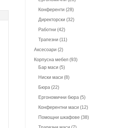
продукта
28
Конференти
28
продукта
32
Директорски
32
продукта
42
Работни
42
продукта
11
Трапезни
11
продукта
2
Аксесоари
2
продукта
93
Корпусна мебел
93
5
продукта
Бар маси
5
продукта
8
Ниски маси
8
продукта
22
Бюра
22
продукта
5
Ергономични бюра
5
продукта
12
Конферентни маси
12
продукта
38
Помощни шкафове
38
продукта
7
Трапезни маси
7