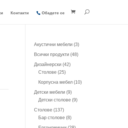
ки
Контакти
Обадете се
3
Акустични мебели
3
продукта
48
Всички продукти
48
продукта
42
Дизайнерски
42
25
продукта
Столове
25
продукта
10
Корпусна мебел
10
продукта
9
Детски мебели
9
продукта
9
Детски столове
9
продукта
137
Столове
137
продукта
8
Бар столове
8
продукта
28
Ергономични
28