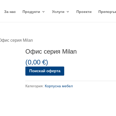
За нас
Продукти
Услуги
Проекти
Препоръ
Офис серия Milan
Офис серия Milan
(
0,00
€
)
Поискай оферта
Категория:
Корпусна мебел