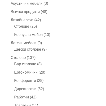
3
Акустични мебели
3
продукта
48
Всички продукти
48
продукта
42
Дизайнерски
42
25
продукта
Столове
25
продукта
10
Корпусна мебел
10
продукта
9
Детски мебели
9
продукта
9
Детски столове
9
продукта
137
Столове
137
продукта
8
Бар столове
8
продукта
28
Ергономични
28
продукта
28
Конференти
28
продукта
32
Директорски
32
продукта
42
Работни
42
продукта
11
Трапезни
11