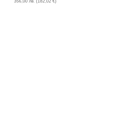
356,00
лв.
(
182,02
€
)