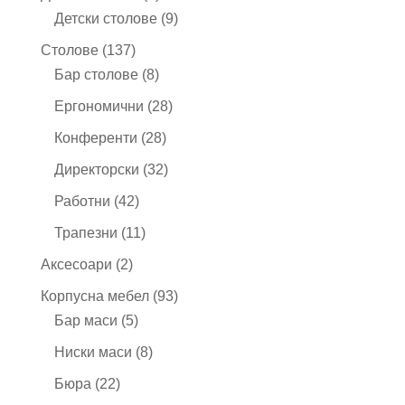
продукта
9
Детски столове
9
продукта
137
Столове
137
продукта
8
Бар столове
8
продукта
28
Ергономични
28
продукта
28
Конференти
28
продукта
32
Директорски
32
продукта
42
Работни
42
продукта
11
Трапезни
11
продукта
2
Аксесоари
2
продукта
93
Корпусна мебел
93
5
продукта
Бар маси
5
продукта
8
Ниски маси
8
продукта
22
Бюра
22