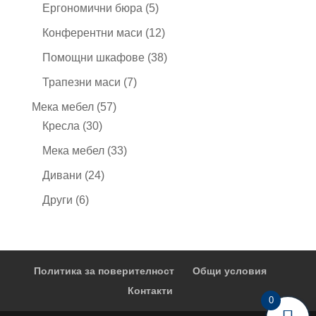
продукта
5
Ергономични бюра
5
продукта
12
Конферентни маси
12
продукта
38
Помощни шкафове
38
продукта
7
Трапезни маси
7
продукта
57
Мека мебел
57
30
продукта
Кресла
30
продукта
33
Мека мебел
33
продукта
24
Дивани
24
продукта
6
Други
6
продукта
Политика за поверителност
Общи условия
Контакти
0