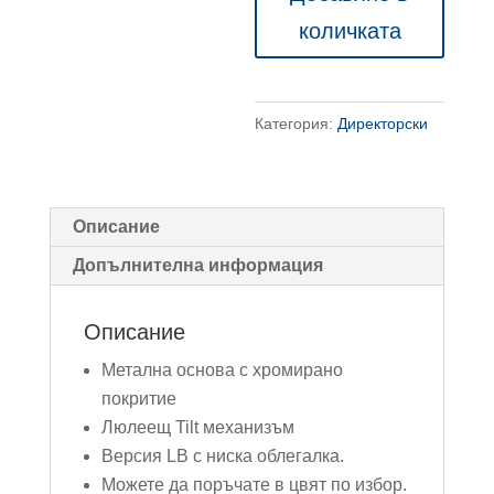
офис
количката
стол
Slim
LB
Категория:
Директорски
Описание
Допълнителна информация
Описание
Метална основа с хромирано
покритие
Люлеещ Tilt механизъм
Версия LB с ниска облегалка.
Можете да поръчате в цвят по избор.