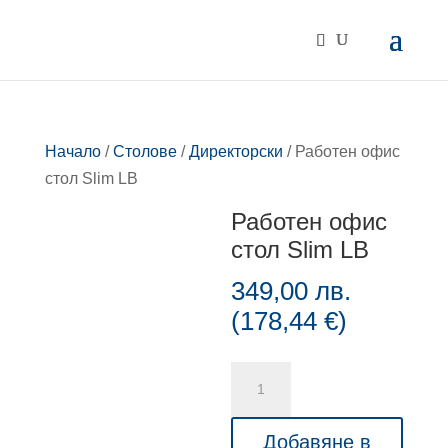
Начало
/
Столове
/
Директорски
/ Работен офис
стол Slim LB
Работен офис
стол Slim LB
349,00
лв.
(
178,44
€
)
количество
за
Работен
Добавяне в