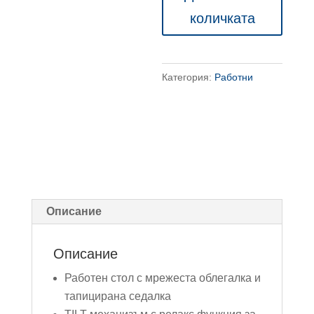
стол
количката
Lento
Категория:
Работни
Описание
Описание
Работен стол с мрежеста облегалка и
тапицирана седалка