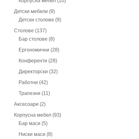
10
Корпусна мебел
10
продукта
9
Детски мебели
9
продукта
9
Детски столове
9
продукта
137
Столове
137
продукта
8
Бар столове
8
продукта
28
Ергономични
28
продукта
28
Конференти
28
продукта
32
Директорски
32
продукта
42
Работни
42
продукта
11
Трапезни
11
продукта
2
Аксесоари
2
продукта
93
Корпусна мебел
93
5
продукта
Бар маси
5
продукта
8
Ниски маси
8