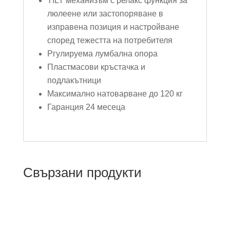
TILT механизъм с релакс функция за
люлеене или застопоряване в
изправена позиция и настройване
според тежестта на потребителя
Ргулируема лумбална опора
Пластмасови кръстачка и
подлакътници
Максимално натоварване до 120 кг
Гаранция 24 месеца
Свързани продукти