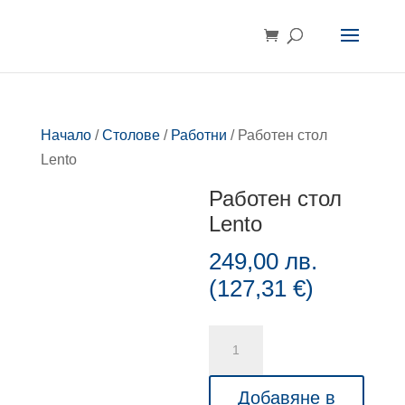
Начало
/
Столове
/
Работни
/ Работен стол
Lento
Работен стол
Lento
249,00
лв.
(
127,31
€
)
количество
за
Работен
Добавяне в