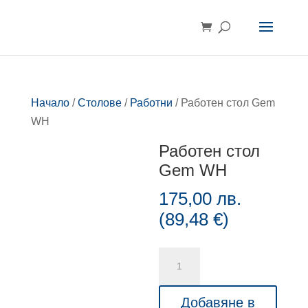
Начало
/
Столове
/
Работни
/ Работен стол Gem
WH
Работен стол
Gem WH
175,00
лв.
(
89,48
€
)
количество
за
Работен
Добавяне в