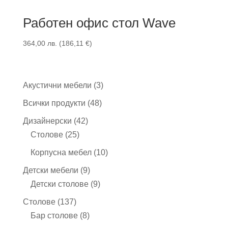
Работен офис стол Wave
364,00
лв.
(
186,11
€
)
3
Акустични мебели
3
продукта
48
Всички продукти
48
продукта
42
Дизайнерски
42
25
продукта
Столове
25
продукта
10
Корпусна мебел
10
продукта
9
Детски мебели
9
продукта
9
Детски столове
9
продукта
137
Столове
137
продукта
8
Бар столове
8