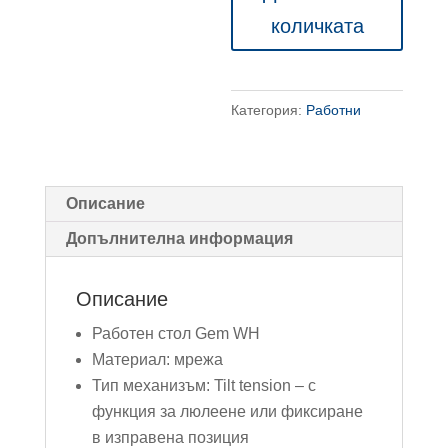
стол
количката
Gem
WH
Категория:
Работни
Описание
Допълнителна информация
Описание
Работен стол Gem WH
Материал: мрежа
Тип механизъм: Tilt tension – с
функция за люлеене или фиксиране
в изправена позиция