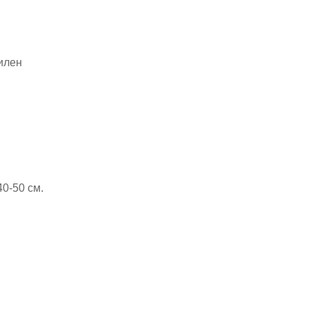
илен
40-50 см.