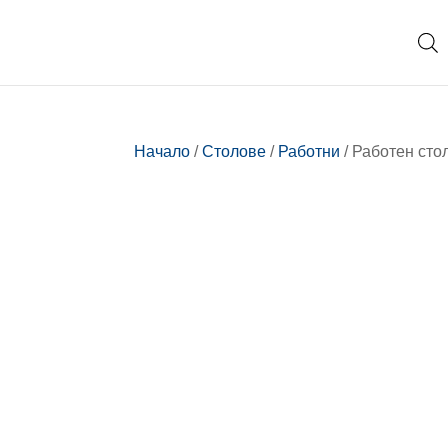
Начало
/
Столове
/
Работни
/ Работен ст