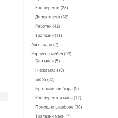
продукта
28
Конференти
28
продукта
32
Директорски
32
продукта
42
Работни
42
продукта
11
Трапезни
11
продукта
2
Аксесоари
2
продукта
93
Корпусна мебел
93
5
продукта
Бар маси
5
продукта
8
Ниски маси
8
продукта
22
Бюра
22
продукта
5
Ергономични бюра
5
продукта
12
Конферентни маси
12
продукта
38
Помощни шкафове
38
продукта
7
Трапезни маси
7