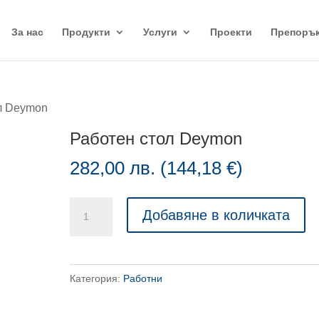
За нас
Продукти
Услуги
Проекти
Препоръ
ол Deymon
Работен стол Deymon
282,00
лв.
(
144,18
€
)
количество
Добавяне в количката
за
Работен
стол
Категория:
Работни
Deymon