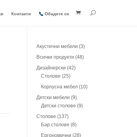
ки
Контакти
Обадете се
3
Акустични мебели
3
продукта
48
Всички продукти
48
продукта
42
Дизайнерски
42
25
продукта
Столове
25
продукта
10
Корпусна мебел
10
продукта
9
Детски мебели
9
продукта
9
Детски столове
9
продукта
137
Столове
137
продукта
8
Бар столове
8
продукта
28
Ергономични
28