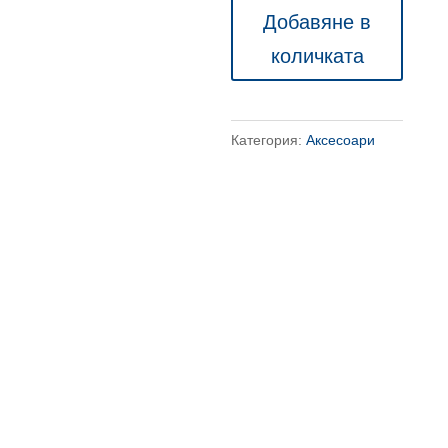
Поставка
Добавяне в
за
количката
крака
Advanced
Категория:
Аксесоари