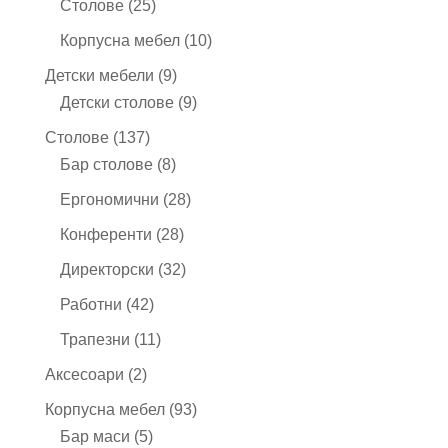
25
продукта
Столове
25
продукта
10
Корпусна мебел
10
продукта
9
Детски мебели
9
продукта
9
Детски столове
9
продукта
137
Столове
137
продукта
8
Бар столове
8
продукта
28
Ергономични
28
продукта
28
Конференти
28
продукта
32
Директорски
32
продукта
42
Работни
42
продукта
11
Трапезни
11
продукта
2
Аксесоари
2
продукта
93
Корпусна мебел
93
5
продукта
Бар маси
5