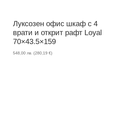
Луксозен офис шкаф с 4
врати и открит рафт Loyal
70×43.5×159
548,00
лв.
(
280,19
€
)