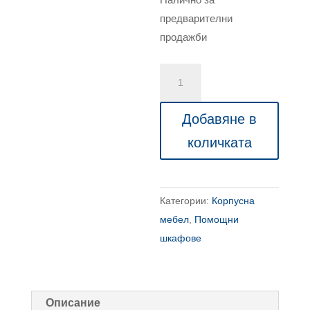
Налично за
предварителни
продажби
количество
за
Луксозен
Добавяне в
офис
количката
шкаф
с
8
Категории:
Корпусна
врати
мебел
,
Помощни
Solid
шкафове
1950x400x870
Описание