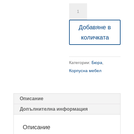
количество
за
Луксозно
Добавяне в
офис
количката
бюро
President
Категории:
Бюра
,
Корпусна мебел
Описание
Допълнителна информация
Описание