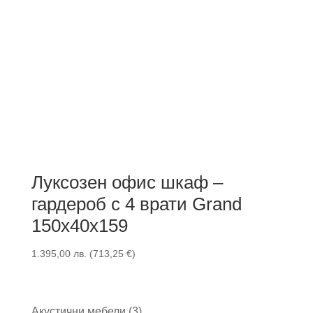
Луксозен офис шкаф –
гардероб с 4 врати Grand
150x40x159
1.395,00
лв.
(
713,25
€
)
3
Акустични мебели
3