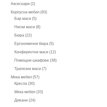
продукта
2
Аксесоари
2
продукта
93
Корпусна мебел
93
5
продукта
Бар маси
5
продукта
8
Ниски маси
8
продукта
22
Бюра
22
продукта
5
Ергономични бюра
5
продукта
12
Конферентни маси
12
продукта
38
Помощни шкафове
38
продукта
7
Трапезни маси
7
продукта
57
Мека мебел
57
30
продукта
Кресла
30
продукта
33
Мека мебел
33
продукта
24
Дивани
24
продукта