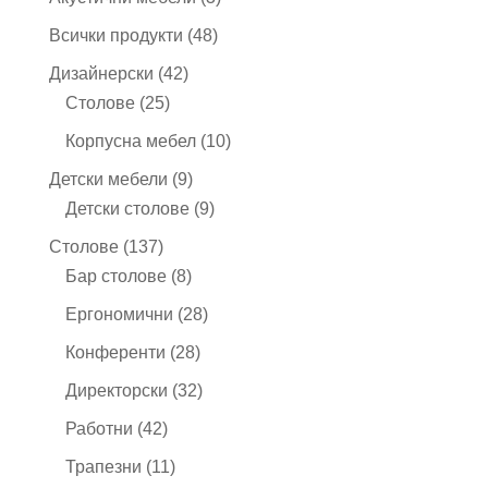
продукта
48
Всички продукти
48
продукта
42
Дизайнерски
42
25
продукта
Столове
25
продукта
10
Корпусна мебел
10
продукта
9
Детски мебели
9
продукта
9
Детски столове
9
продукта
137
Столове
137
продукта
8
Бар столове
8
продукта
28
Ергономични
28
продукта
28
Конференти
28
продукта
32
Директорски
32
продукта
42
Работни
42
продукта
11
Трапезни
11