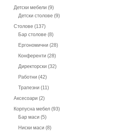
продукта
9
Детски мебели
9
продукта
9
Детски столове
9
продукта
137
Столове
137
продукта
8
Бар столове
8
продукта
28
Ергономични
28
продукта
28
Конференти
28
продукта
32
Директорски
32
продукта
42
Работни
42
продукта
11
Трапезни
11
продукта
2
Аксесоари
2
продукта
93
Корпусна мебел
93
5
продукта
Бар маси
5
продукта
8
Ниски маси
8
продукта