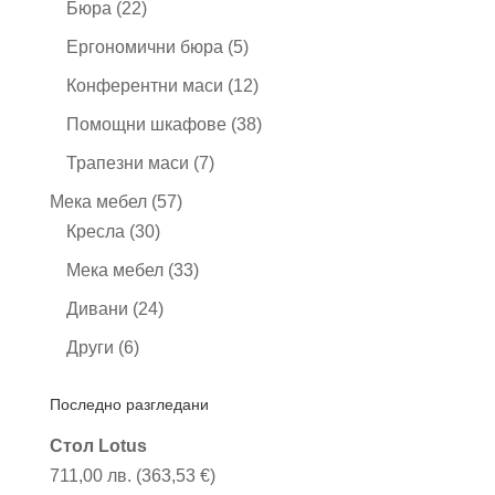
22
Бюра
22
продукта
5
Ергономични бюра
5
продукта
12
Конферентни маси
12
продукта
38
Помощни шкафове
38
продукта
7
Трапезни маси
7
продукта
57
Мека мебел
57
30
продукта
Кресла
30
продукта
33
Мека мебел
33
продукта
24
Дивани
24
продукта
6
Други
6
продукта
Последно разгледани
Стол Lotus
711,00
лв.
(
363,53
€
)