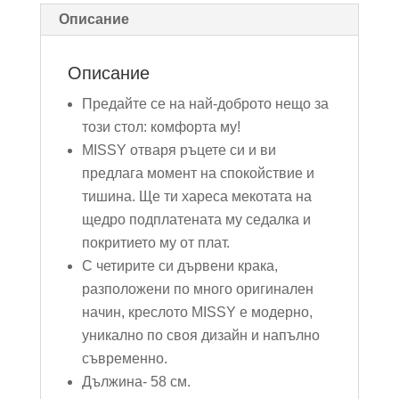
Описание
Описание
Предайте се на най-доброто нещо за
този стол: комфорта му!
MISSY отваря ръцете си и ви
предлага момент на спокойствие и
тишина. Ще ти хареса мекотата на
щедро подплатената му седалка и
покритието му от плат.
С четирите си дървени крака,
разположени по много оригинален
начин, креслото MISSY е модерно,
уникално по своя дизайн и напълно
съвременно.
Дължина- 58 см.