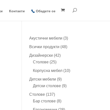
ки
Контакти
Обадете се
3
и
Акустични мебели
3
продукта
48
Всички продукти
48
продукта
42
Дизайнерски
42
25
продукта
Столове
25
продукта
10
Корпусна мебел
10
продукта
9
Детски мебели
9
продукта
9
Детски столове
9
продукта
137
Столове
137
продукта
8
Бар столове
8
продукта
28
Ергономични
28