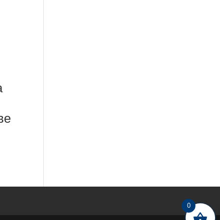
а
ве
0