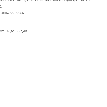
ност и стил. Удобно кресло с яйцевидна форма и с
с.
тална основа.
от 16 до 36 дни