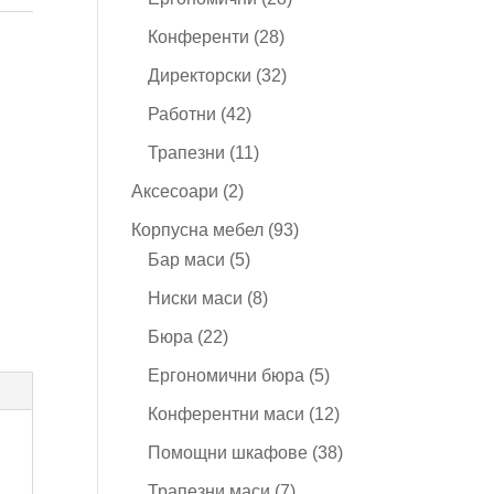
продукта
28
Конференти
28
продукта
32
Директорски
32
продукта
42
Работни
42
продукта
11
Трапезни
11
продукта
2
Аксесоари
2
продукта
93
Корпусна мебел
93
5
продукта
Бар маси
5
продукта
8
Ниски маси
8
продукта
22
Бюра
22
продукта
5
Ергономични бюра
5
продукта
12
Конферентни маси
12
продукта
38
Помощни шкафове
38
продукта
7
Трапезни маси
7