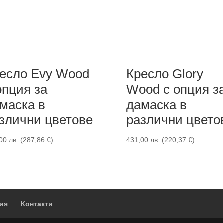
есло Evy Wood
Кресло Glory
опция за
Wood с опция з
маска в
дамаска в
злични цветове
различни цвето
,00
лв.
(
287,86
€
)
431,00
лв.
(
220,37
€
)
ия
Контакти