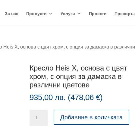
За нас
Продукти
Услуги
Проекти
Препоръ
о Heis X, основа с цвят хром, с опция за дамаска в различн
Кресло Heis X, основа с цвят
хром, с опция за дамаска в
различни цветове
935,00
лв.
(
478,06
€
)
количество
Добавяне в количката
за
Кресло