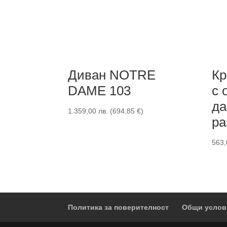
Диван NOTRE
Кр
DAME 103
с 
да
1.359,00
лв.
(
694,85
€
)
ра
563
Политика за поверителност
Общи услов