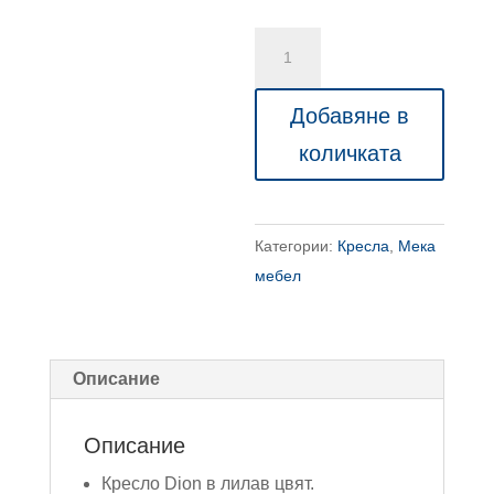
количество
за
Кресло
Добавяне в
Dion
количката
Wood
с
опция
Категории:
Кресла
,
Мека
за
мебел
дамаска
в
различни
цветове
Описание
Описание
Кресло Dion в лилав цвят.