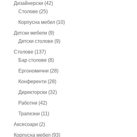
продукта
42
Дизайнерски
42
25
продукта
Столове
25
продукта
10
Корпусна мебел
10
продукта
9
Детски мебели
9
продукта
9
Детски столове
9
продукта
137
Столове
137
продукта
8
Бар столове
8
продукта
28
Ергономични
28
продукта
28
Конференти
28
продукта
32
Директорски
32
продукта
42
Работни
42
продукта
11
Трапезни
11
продукта
2
Аксесоари
2
продукта
93
Корпусна мебел
93