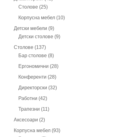
25
продукта
Столове
25
продукта
10
Корпусна мебел
10
продукта
9
Детски мебели
9
продукта
9
Детски столове
9
продукта
137
Столове
137
продукта
8
Бар столове
8
продукта
28
Ергономични
28
продукта
28
Конференти
28
продукта
32
Директорски
32
продукта
42
Работни
42
продукта
11
Трапезни
11
продукта
2
Аксесоари
2
продукта
93
Корпусна мебел
93