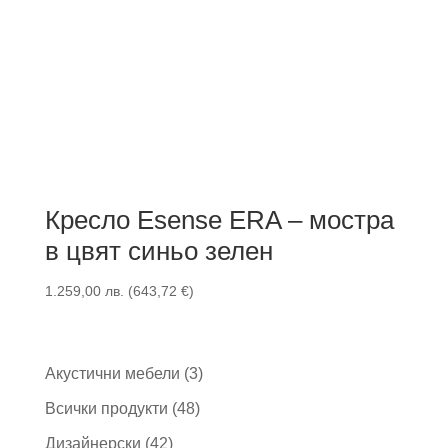
Кресло Esense ERA – мостра
в цвят синьо зелен
1.259,00
лв.
(
643,72
€
)
3
Акустични мебели
3
продукта
48
Всички продукти
48
продукта
42
Дизайнерски
42