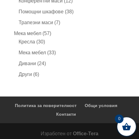
12
Конферентни маси
12
продукта
38
Помощни шкафове
38
продукта
7
Трапезни маси
7
продукта
57
Мека мебел
57
30
продукта
Кресла
30
продукта
33
Мека мебел
33
продукта
24
Дивани
24
продукта
6
Други
6
продукта
Политика за поверителност
Общи условия
Контакти
0
Изработен от
Office-Tera