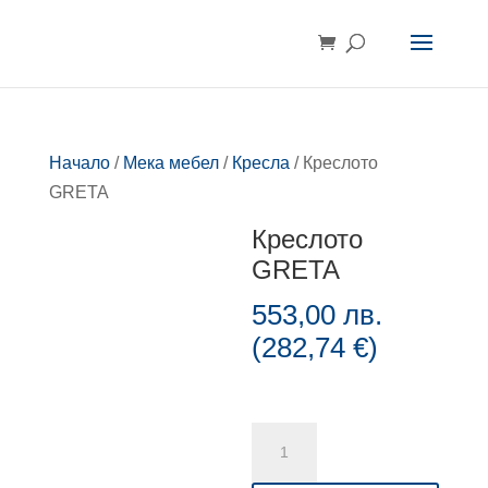
Начало
/
Мека мебел
/
Кресла
/ Креслото
GRETA
Креслото
GRETA
553,00
лв.
(
282,74
€
)
количество
за