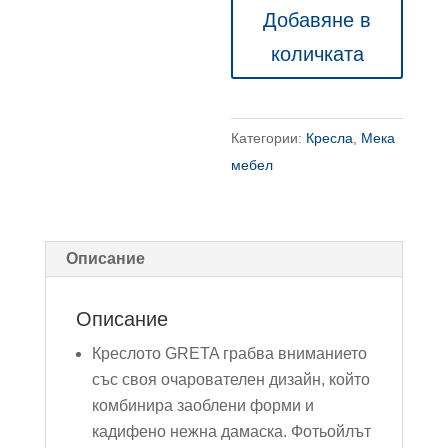
Креслото
Добавяне в
GRETA
количката
Категории:
Кресла
,
Мека
мебел
Описание
Описание
Креслото GRETA грабва вниманието
със своя очарователен дизайн, който
комбинира заоблени форми и
кадифено нежна дамаска. Фотьойлът