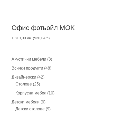
Офис фотьойл MOK
1.819,00
лв.
(
930,04
€
)
3
Акустични мебели
3
продукта
48
Всички продукти
48
продукта
42
Дизайнерски
42
25
продукта
Столове
25
продукта
10
Корпусна мебел
10
продукта
9
Детски мебели
9
продукта
9
Детски столове
9