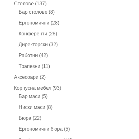
продукта
137
Столове
137
продукта
8
Бар столове
8
продукта
28
Ергономични
28
продукта
28
Конференти
28
продукта
32
Директорски
32
продукта
42
Работни
42
продукта
11
Трапезни
11
продукта
2
Аксесоари
2
продукта
93
Корпусна мебел
93
5
продукта
Бар маси
5
продукта
8
Ниски маси
8
продукта
22
Бюра
22
продукта
5
Ергономични бюра
5
продукта