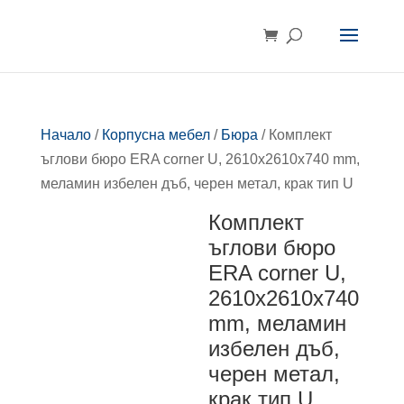
Начало
/
Корпусна мебел
/
Бюра
/ Комплект
ъглови бюрo ERA corner U, 2610x2610x740 mm,
меламин избелен дъб, черен метал, крак тип U
Комплект
ъглови бюрo
ERA corner U,
2610x2610x740
mm, меламин
избелен дъб,
черен метал,
крак тип U