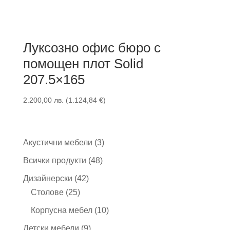
Луксозно офис бюро с
помощен плот Solid
207.5×165
2.200,00
лв.
(
1.124,84
€
)
3
Акустични мебели
3
продукта
48
Всички продукти
48
продукта
42
Дизайнерски
42
25
продукта
Столове
25
продукта
10
Корпусна мебел
10
продукта
9
Детски мебели
9