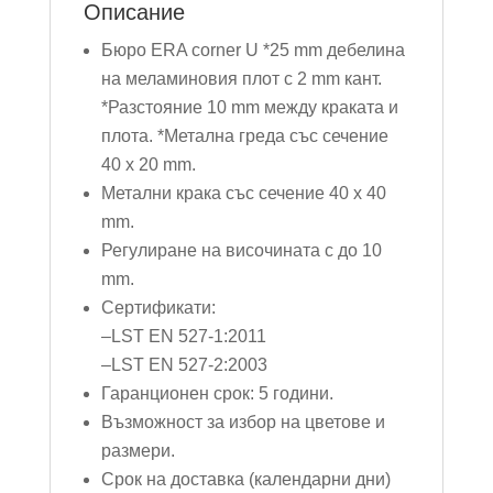
Описание
черен
Бюро ERA corner U *25 mm дебелина
метал,
на меламиновия плот с 2 mm кант.
крак
*Разстояние 10 mm между краката и
тип
плота. *Метална греда със сечение
U
40 х 20 mm.
Метални крака със сечение 40 х 40
mm.
Регулиране на височината с до 10
mm.
Сертификати:
–LST EN 527-1:2011
–LST EN 527-2:2003
Гаранционен срок: 5 години.
Възможност за избор на цветове и
размери.
Срок на доставка (календарни дни)