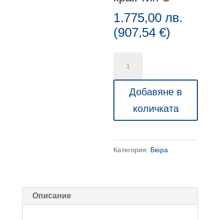
1.775,00
лв.
(
907,54
€
)
количество
за
Комплект
Добавяне в
ъглови
количката
бюрo
ERA
corner
Категория:
Бюра
U,
2610x2610x740
mm,
меламин
Описание
избелен
дъб,