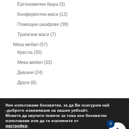
продукта
5
Ергономични бюра
5
продукта
12
Конферентни маси
12
продукта
38
Помощни шкафове
38
продукта
7
Трапезни маси
7
продукта
57
Мека мебел
57
30
продукта
Кресла
30
продукта
33
Мека мебел
33
продукта
24
Дивани
24
продукта
6
Други
6
продукта
Ние използваме бисквитки, за да Ви осигурим най
-доброто изживяване на нашия уебсайт.
Политика за поверителност
Общи условия
Можете да научите повече за това кои бисквитки
Контакти
използваме или да ги изключите от
0
настройки
.