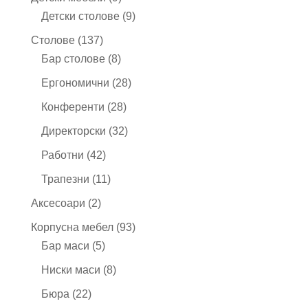
продукта
9
Детски столове
9
продукта
137
Столове
137
продукта
8
Бар столове
8
продукта
28
Ергономични
28
продукта
28
Конференти
28
продукта
32
Директорски
32
продукта
42
Работни
42
продукта
11
Трапезни
11
продукта
2
Аксесоари
2
продукта
93
Корпусна мебел
93
5
продукта
Бар маси
5
продукта
8
Ниски маси
8
продукта
22
Бюра
22