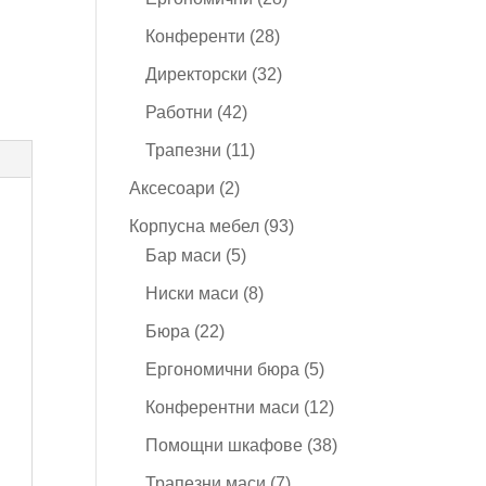
продукта
28
Конференти
28
продукта
32
Директорски
32
продукта
42
Работни
42
продукта
11
Трапезни
11
продукта
2
Аксесоари
2
продукта
93
Корпусна мебел
93
5
продукта
Бар маси
5
продукта
8
Ниски маси
8
продукта
22
Бюра
22
продукта
5
Ергономични бюра
5
продукта
12
Конферентни маси
12
продукта
38
Помощни шкафове
38
продукта
7
Трапезни маси
7