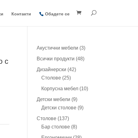
ки
Контакти
Обадете се
3
Акустични мебели
3
продукта
48
Всички продукти
48
о с
продукта
42
Дизайнерски
42
25
продукта
Столове
25
продукта
10
Корпусна мебел
10
продукта
9
Детски мебели
9
продукта
9
Детски столове
9
продукта
137
Столове
137
продукта
8
Бар столове
8
продукта
28
Ергономични
28