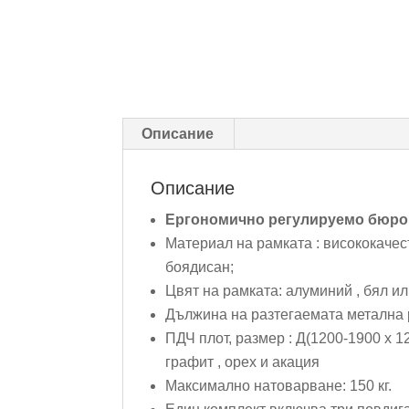
Описание
Описание
Ергономично регулируемо бюро с
Материал на рамката : висококаче
боядисан;
Цвят на рамката: алуминий , бял ил
Дължина на разтегаемата метална р
ПДЧ плот, размер : Д(1200-1900 х 12
графит , орех и акация
Максимално натоварване: 150 кг.