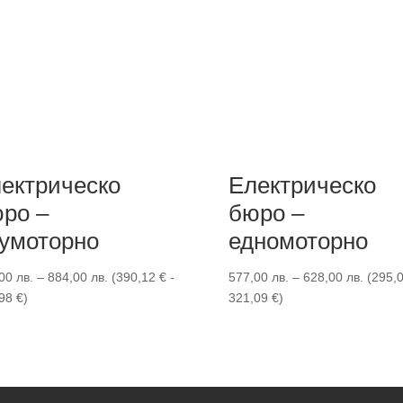
ектрическо
Електрическо
ро –
бюро –
умоторно
едномоторно
Price
Price
,00
лв.
–
884,00
лв.
(
390,12
€
-
577,00
лв.
–
628,00
лв.
(
295,
range:
range:
,98
€
)
321,09
€
)
763,00 лв.
577,00
through
throug
884,00 лв.
628,00