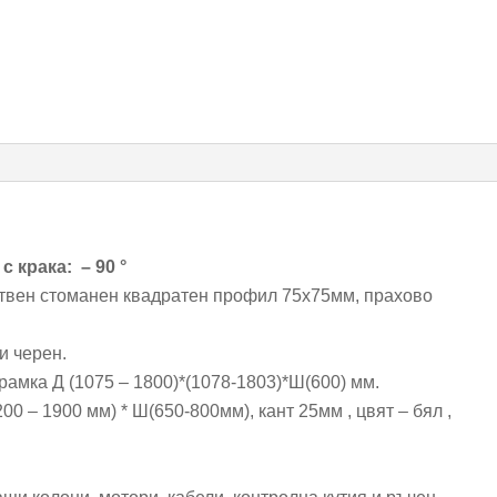
с
крака:
-
90
°
 крака: – 90 °
ствен стоманен квадратен профил 75х75мм, прахово
и черен.
амка Д (1075 – 1800)*(1078-1803)*Ш(600) мм.
00 – 1900 мм) * Ш(650-800мм), кант 25мм , цвят – бял ,