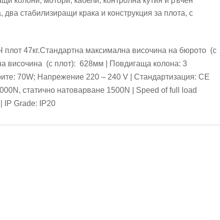
щи колони, мотори, кабели, контролна кутия и ръчен
, два стабилизиращи крака и конструкция за плота, с
Ч плот 47кг.Стандартна максимална височина на бюрото (с
а височина (с плот): 628мм | Повдигаща колона: 3
рите: 70W; Напрежение 220 – 240 V | Стандартизация: CE
000N, статично натоварване 1500N | Speed of full load
 IP Grade: IP20