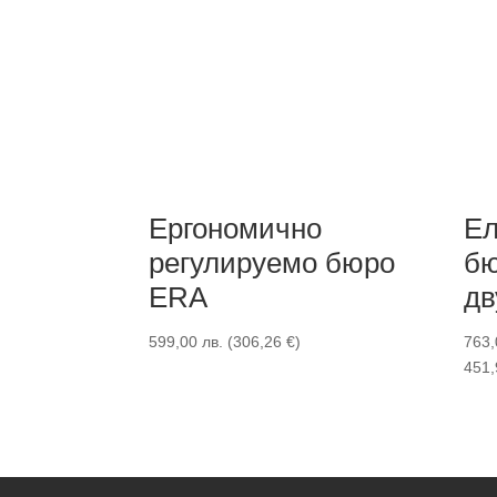
Ергономично
Ел
регулируемо бюро
бю
ERA
дв
599,00
лв.
(
306,26
€
)
763
451