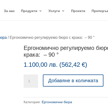
За нас
Продукти
Услуги
Проекти
Препоръ
бюра
/ Ергономично регулируемо бюро с крака: – 90 °
Ергономично регулируемо бюр
крака: – 90 °
1.100,00
лв.
(
562,42
€
)
количество
Добавяне в количката
за
Ергономично
регулируемо
Категория:
Ергономични бюра
бюро