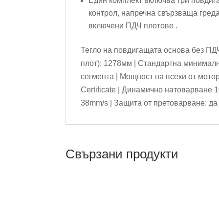
Един комплект включва три повдига
контрол, напречна свързваща греда
включени ПДЧ плотове .
Тегло на повдигащата основа без ПД
плот): 1278мм | Стандартна минималн
сегмента | Мощност на всеки от мото
Certificate | Динамично натоварване 1
38mm/s | Защита от претоварване: да |
Свързани продукти