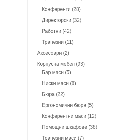
продукта
28
Конференти
28
продукта
32
Директорски
32
продукта
42
Работни
42
продукта
11
Трапезни
11
продукта
2
Аксесоари
2
продукта
93
Корпусна мебел
93
5
продукта
Бар маси
5
продукта
8
Ниски маси
8
продукта
22
Бюра
22
продукта
5
Ергономични бюра
5
продукта
12
Конферентни маси
12
продукта
38
Помощни шкафове
38
продукта
7
Трапезни маси
7