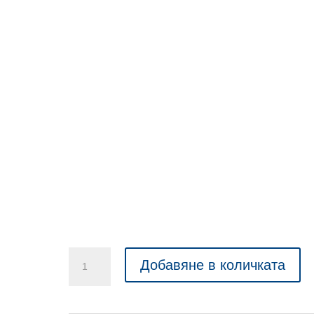
количество
Добавяне в количката
за
Ергономичен
стол