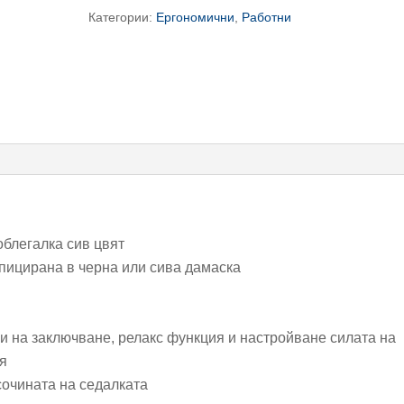
Категории:
Ергономични
,
Работни
Next
облегалка сив цвят
апицирана в черна или сива дамаска
и на заключване, релакс функция и настройване силата на
ия
сочината на седалката