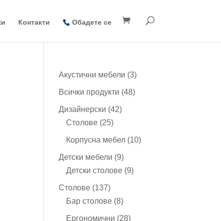
ки
Контакти
Обадете се
3
Акустични мебели
3
продукта
48
Всички продукти
48
продукта
42
Дизайнерски
42
25
продукта
Столове
25
продукта
10
Корпусна мебел
10
продукта
9
Детски мебели
9
продукта
9
Детски столове
9
продукта
137
Столове
137
продукта
8
Бар столове
8
продукта
28
Ергономични
28