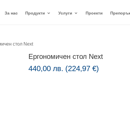
За нас
Продукти
Услуги
Проекти
Препоръ
мичен стол Next
Ергономичен стол Next
440,00
лв.
(
224,97
€
)