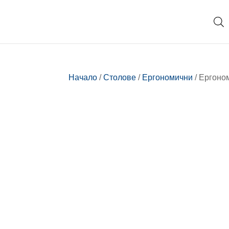
Начало
/
Столове
/
Ергономични
/ Ергоно