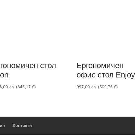
гономичен стол
Ергономичен
ron
офис стол Enjoy
3,00
лв.
(
845,17
€
)
997,00
лв.
(
509,76
€
)
ия
Контакти