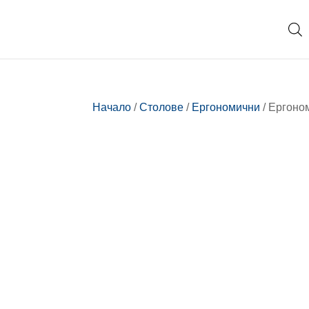
Начало
/
Столове
/
Ергономични
/ Ергоно