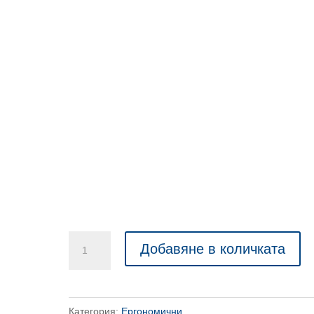
количество
Добавяне в количката
за
Ергономичен
Стол
Категория:
Ергономични