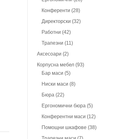
продукта
28
Конференти
28
продукта
32
Директорски
32
продукта
42
Работни
42
продукта
11
Трапезни
11
продукта
2
Аксесоари
2
продукта
93
Корпусна мебел
93
5
продукта
Бар маси
5
продукта
8
Ниски маси
8
продукта
22
Бюра
22
продукта
5
Ергономични бюра
5
продукта
12
Конферентни маси
12
продукта
38
Помощни шкафове
38
продукта
7
Трапезни маси
7