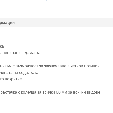
Fedo
рмация
ка
тапицирани с дамаска
изъм с възможност за заключване в четири позиции
чината на седалката
ко покритие
ръстачка с колелца за всички 60 мм за всички видове