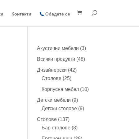
ки
Контакти
Обадете се
3
Акустични мебели
3
продукта
48
Всички продукти
48
продукта
42
Дизайнерски
42
25
продукта
Столове
25
продукта
10
Корпусна мебел
10
продукта
9
Детски мебели
9
продукта
9
Детски столове
9
продукта
137
Столове
137
продукта
8
Бар столове
8
продукта
28
Ергономични
28