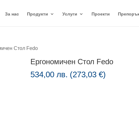
За нас
Продукти
Услуги
Проекти
Препоръ
мичен Стол Fedo
Ергономичен Стол Fedo
534,00
лв.
(
273,03
€
)