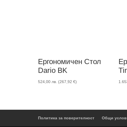
Ергономичен Стол
Ер
Dario BK
Ti
524,00
лв.
(
267,92
€
)
1.65
Политика за поверителност
Общи услов