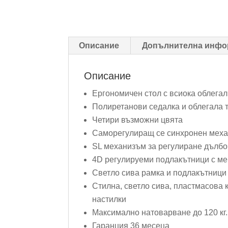
Описание
Допълнителна инфо
Описание
Ергономичен стол с всиока облегал
Полиретанови седалка и облегала 
Четири възможни цвята
Саморегулиращ се синхронен механ
SL механизъм за регулиране дълбо
4D регулируеми подлакътници с ме
Светло сива рамка и подлакътници
Стилна, светло сива, пластмасова к
настилки
Максимално натоварване до 120 кг.
Гаранция 36 месеца