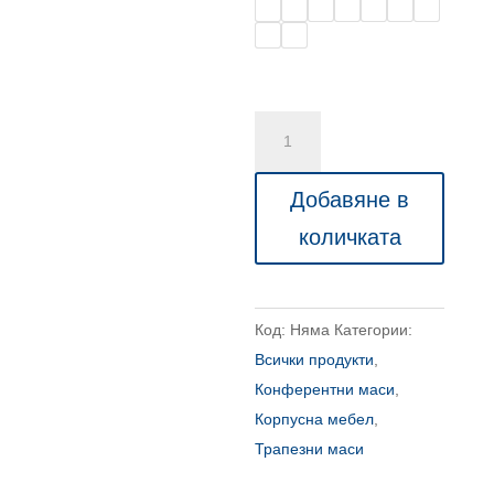
количество
за
Елипсовидна
Добавяне в
ПДЧ
количката
маса
Код:
Няма
Категории:
Всички продукти
,
Конферентни маси
,
Корпусна мебел
,
Трапезни маси