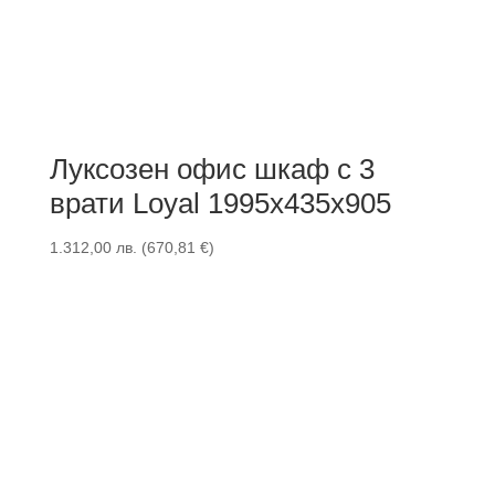
Луксозен офис шкаф с 3
врати Loyal 1995x435x905
1.312,00
лв.
(
670,81
€
)