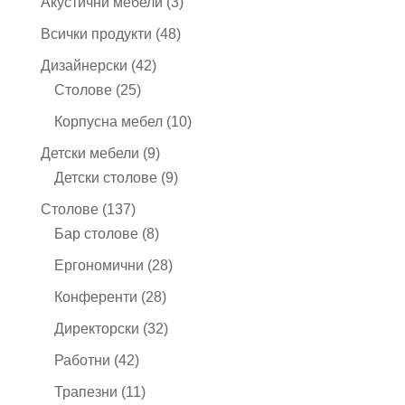
3
Акустични мебели
3
продукта
48
Всички продукти
48
продукта
42
Дизайнерски
42
25
продукта
Столове
25
продукта
10
Корпусна мебел
10
продукта
9
Детски мебели
9
продукта
9
Детски столове
9
продукта
137
Столове
137
продукта
8
Бар столове
8
продукта
28
Ергономични
28
продукта
28
Конференти
28
продукта
32
Директорски
32
продукта
42
Работни
42
продукта
11
Трапезни
11