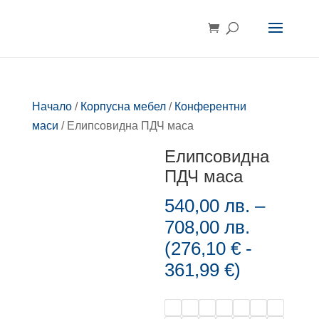
Начало
/
Корпусна мебел
/
Конферентни
маси
/ Елипсовидна ПДЧ маса
Елипсовидна
ПДЧ маса
540,00
лв.
–
Price
708,00
лв.
range:
(
276,10
€
-
540,00 л
361,99
€
)
through
708,00 л