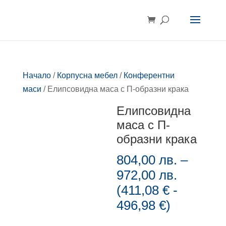
Начало
/
Корпусна мебел
/
Конферентни
маси
/ Елипсовидна маса с П-образни крака
Елипсовидна
маса с П-
образни крака
804,00
лв.
–
Price
972,00
лв.
range:
(
411,08
€
-
804,00 л
496,98
€
)
through