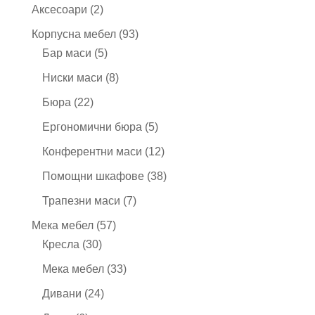
продукта
2
Аксесоари
2
продукта
93
Корпусна мебел
93
5
продукта
Бар маси
5
продукта
8
Ниски маси
8
продукта
22
Бюра
22
продукта
5
Ергономични бюра
5
продукта
12
Конферентни маси
12
продукта
38
Помощни шкафове
38
продукта
7
Трапезни маси
7
продукта
57
Мека мебел
57
30
продукта
Кресла
30
продукта
33
Мека мебел
33
продукта
24
Дивани
24
продукта