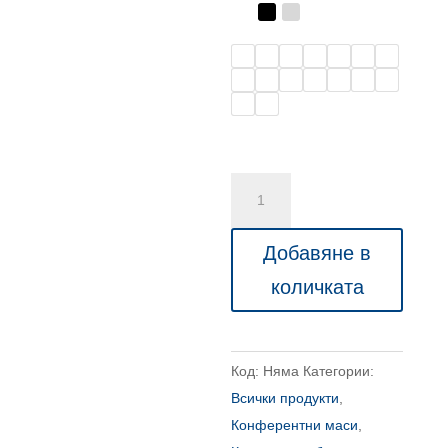
972,00 л
количество
за
Елипсовидна
Добавяне в
маса
количката
с
П-
образни
Код:
Няма
Категории:
крака
Всички продукти
,
Конферентни маси
,