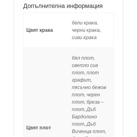
Допълнителна информация
бели крака,
Цвят крака
черни крака,
сиви крака
бял плот,
светло сив
плот, плот
графит,
пясъчно бежов
плот, черен
плот, бреза –
плот, Дъб
Бардолино
плот, Дъб
Цвят плот
Виченца плот,