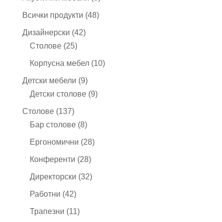
продукта
48
Всички продукти
48
продукта
42
Дизайнерски
42
25
продукта
Столове
25
продукта
10
Корпусна мебел
10
продукта
9
Детски мебели
9
продукта
9
Детски столове
9
продукта
137
Столове
137
продукта
8
Бар столове
8
продукта
28
Ергономични
28
продукта
28
Конференти
28
продукта
32
Директорски
32
продукта
42
Работни
42
продукта
11
Трапезни
11