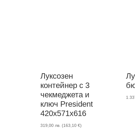
Луксозен
Лу
контейнер с 3
бю
чекмеджета и
1.33
ключ President
420x571x616
319,00
лв.
(
163,10
€
)