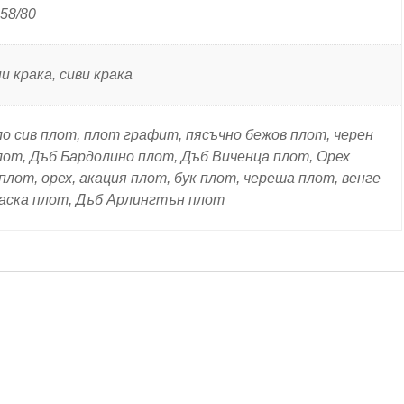
158/80
ни крака, сиви крака
ло сив плот, плот графит, пясъчно бежов плот, черен
плот, Дъб Бардолино плот, Дъб Виченца плот, Орех
лот, орех, акация плот, бук плот, череша плот, венге
аска плот, Дъб Арлингтън плот