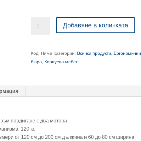
количество
Добавяне в количката
за
Електрическо
бюро
Код:
Няма
Категории:
Всички продукти
,
Ергономичн
-
бюра
,
Корпусна мебел
двумоторно
рмация
изъм повдигане с два мотора
низма: 120 кг.
азмери от 120 см до 200 см дължина и 60 до 80 см ширина