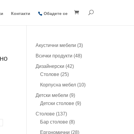
ки
Контакти
Обадете се
3
Акустични мебели
3
продукта
48
Всички продукти
48
рно
продукта
42
Дизайнерски
42
25
продукта
Столове
25
продукта
 лв.
10
Корпусна мебел
10
h
продукта
9
Детски мебели
9
 лв.
продукта
9
Детски столове
9
продукта
137
Столове
137
продукта
8
Бар столове
8
продукта
28
Ергономични
28