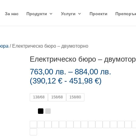
За нас
Продукти
Услуги
Проекти
Препоръ
бюра
/ Електрическо бюро – двумоторно
Електрическо бюро – двумото
Price
763,00
лв.
–
884,00
лв.
range:
(
390,12
€
-
451,98
€
)
763,00
throug
138/68
158/68
158/80
884,00