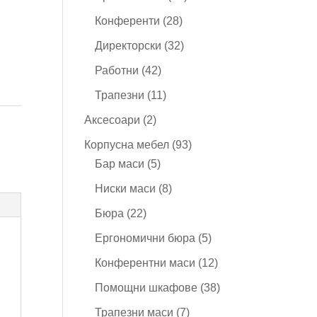
продукта
28
Конференти
28
продукта
32
Директорски
32
продукта
42
Работни
42
продукта
11
Трапезни
11
продукта
2
и
Аксесоари
2
продукта
93
Корпусна мебел
93
5
продукта
Бар маси
5
продукта
8
Ниски маси
8
продукта
22
Бюра
22
продукта
5
Ергономични бюра
5
продукта
12
Конферентни маси
12
продукта
38
Помощни шкафове
38
продукта
7
Трапезни маси
7