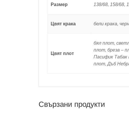
Размер
138/68, 158/68, 
Цвят крака
бели крака, чер
бял плот, свет
плот, бреза – 
Цвят плот
Пасифик Табак п
плот, Дъб Небр
Свързани продукти