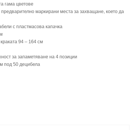
та гама цветове
– предварително маркирани места за захващане, което да
кабели с пластмасова капачка
см
краката 94 – 164 см
жност за запаметяване на 4 позиции
м под 50 децибела