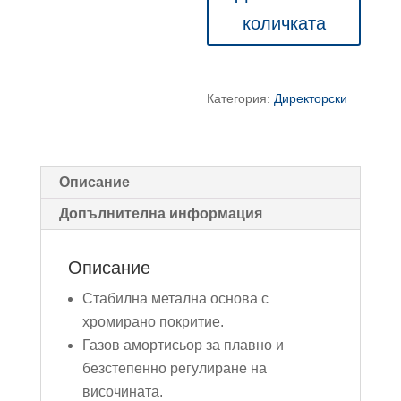
стол
количката
Morfeo
Категория:
Директорски
Описание
Допълнителна информация
Описание
Стабилна метална основа с
хромирано покритие.
Газов амортисьор за плавно и
безстепенно регулиране на
височината.