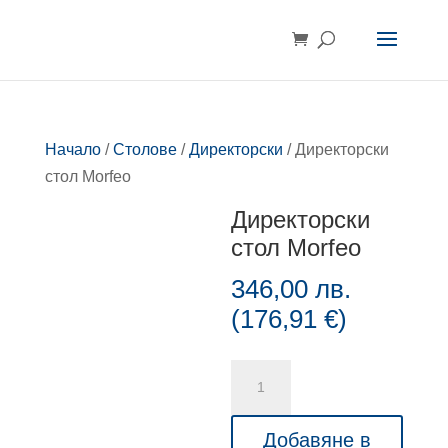
Начало
/
Столове
/
Директорски
/ Директорски
стол Morfeo
Директорски
стол Morfeo
346,00
лв.
(
176,91
€
)
количество
за
Директорски
Добавяне в