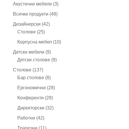
3
Акустични мебели
3
продукта
48
Всички продукти
48
продукта
42
Дизайнерски
42
25
продукта
Столове
25
продукта
10
Корпусна мебел
10
продукта
9
Детски мебели
9
продукта
9
Детски столове
9
продукта
137
Столове
137
продукта
8
Бар столове
8
продукта
28
Ергономични
28
продукта
28
Конференти
28
продукта
32
Директорски
32
продукта
42
Работни
42
продукта
11
Трапезни
11