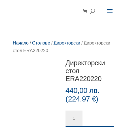
Начало
/
Столове
/
Директорски
/ Директорски
стол ERA220220
Директорски
стол
ERA220220
440,00
лв.
(
224,97
€
)
количество
за