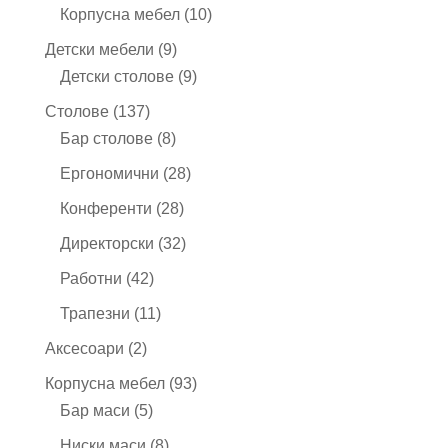
продукта
10
Корпусна мебел
10
продукта
9
Детски мебели
9
продукта
9
Детски столове
9
продукта
137
Столове
137
продукта
8
Бар столове
8
продукта
28
Ергономични
28
продукта
28
Конференти
28
продукта
32
Директорски
32
продукта
42
Работни
42
продукта
11
Трапезни
11
продукта
2
Аксесоари
2
продукта
93
Корпусна мебел
93
5
продукта
Бар маси
5
продукта
8
Ниски маси
8