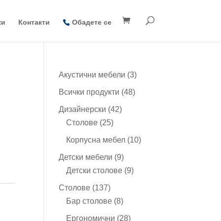
ки
Контакти
Обадете се
3
Акустични мебели
3
продукта
48
Всички продукти
48
продукта
42
Дизайнерски
42
25
продукта
Столове
25
продукта
10
Корпусна мебел
10
продукта
9
Детски мебели
9
продукта
9
Детски столове
9
продукта
137
Столове
137
продукта
8
Бар столове
8
продукта
28
Ергономични
28