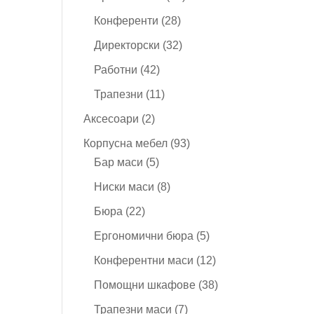
продукта
28
Конференти
28
продукта
32
Директорски
32
продукта
42
Работни
42
продукта
11
Трапезни
11
продукта
2
Аксесоари
2
продукта
93
Корпусна мебел
93
5
продукта
Бар маси
5
продукта
8
Ниски маси
8
продукта
22
Бюра
22
продукта
5
Ергономични бюра
5
продукта
12
Конферентни маси
12
продукта
38
Помощни шкафове
38
продукта
7
Трапезни маси
7