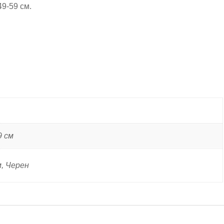
49-59 см.
9 см
м, Черен