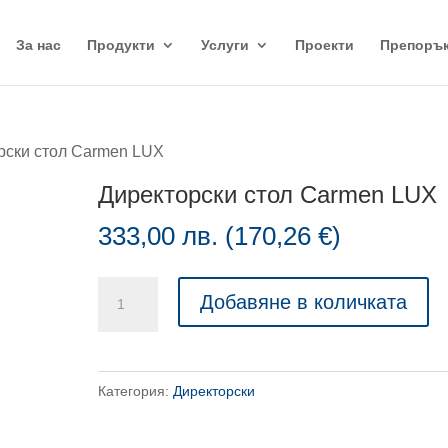
За нас
Продукти
Услуги
Проекти
Препоръ
рски стол Carmen LUX
Директорски стол Carmen LUX
333,00
лв.
(
170,26
€
)
количество
Добавяне в количката
за
Директорски
стол
Категория:
Директорски
Carmen
LUX