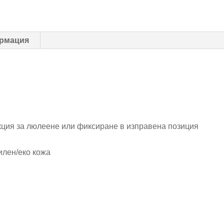
рмация
ункция за люлеене или фиксиране в изправена позиция
илен/еко кожа