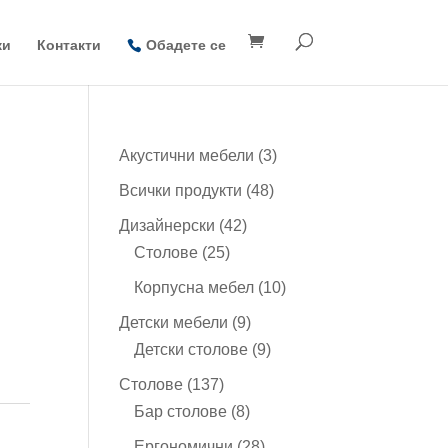
ки
Контакти
Обадете се
3
Акустични мебели
3
продукта
48
Всички продукти
48
продукта
42
Дизайнерски
42
25
продукта
Столове
25
продукта
10
Корпусна мебел
10
продукта
9
Детски мебели
9
продукта
9
Детски столове
9
продукта
137
Столове
137
продукта
8
Бар столове
8
продукта
28
Ергономични
28