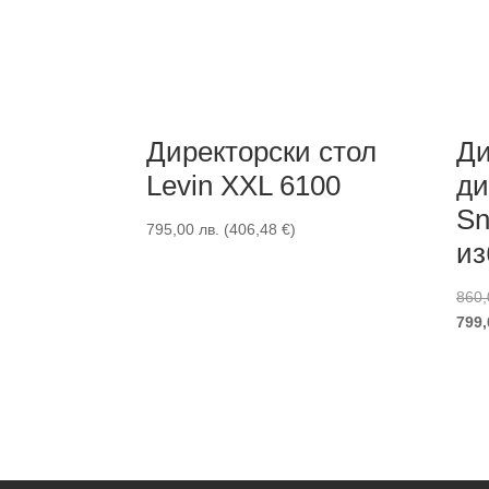
Директорски стол
Ди
Levin XXL 6100
ди
Sn
795,00
лв.
(
406,48
€
)
из
860
799