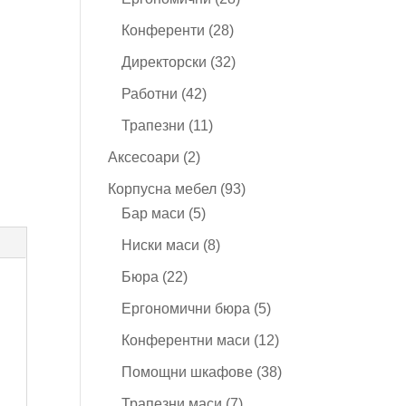
продукта
28
Конференти
28
продукта
32
Директорски
32
продукта
42
Работни
42
продукта
11
Трапезни
11
продукта
2
Аксесоари
2
продукта
93
Корпусна мебел
93
5
продукта
Бар маси
5
продукта
8
Ниски маси
8
продукта
22
Бюра
22
продукта
5
Ергономични бюра
5
продукта
12
Конферентни маси
12
продукта
38
Помощни шкафове
38
продукта
7
Трапезни маси
7