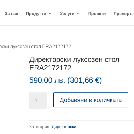
За нас
Продукти
Услуги
Проекти
Препоръ
рски луксозен стол ERA2172172
Директорски луксозен стол
ERA2172172
590,00
лв.
(
301,66
€
)
количество
Добавяне в количката
за
Директорски
луксозен
Категория:
Директорски
стол