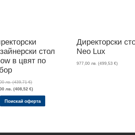
ректорски
Директорски ст
зайнерски стол
Neo Lux
ow в цвят по
977,00
лв.
(
499,53
€
)
бор
,00
лв.
(
439,71
€
)
,00
лв.
(
408,52
€
)
Поискай оферта