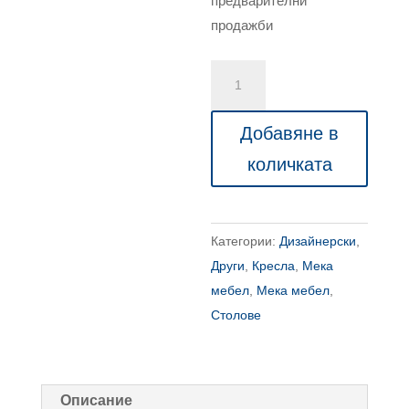
предварителни
продажби
количество
за
Кресло
Добавяне в
Esense
количката
ERA
-
мостра
Категории:
Дизайнерски
,
в
Други
,
Кресла
,
Мека
цвят
мебел
,
Мека мебел
,
синьо
Столове
зелен
Описание