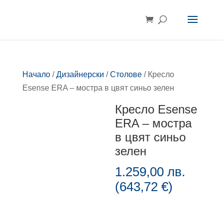
Начало
/
Дизайнерски
/
Столове
/ Кресло
Esense ERA – мостра в цвят синьо зелен
Кресло Esense
ERA – мостра
в цвят синьо
зелен
1.259,00
лв.
(
643,72
€
)