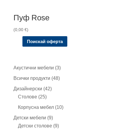
Пуф Rose
(
0,00
€
)
Поискай оферта
3
Акустични мебели
3
продукта
48
Всички продукти
48
продукта
42
Дизайнерски
42
25
продукта
Столове
25
продукта
10
Корпусна мебел
10
продукта
9
Детски мебели
9
продукта
9
Детски столове
9
продукта