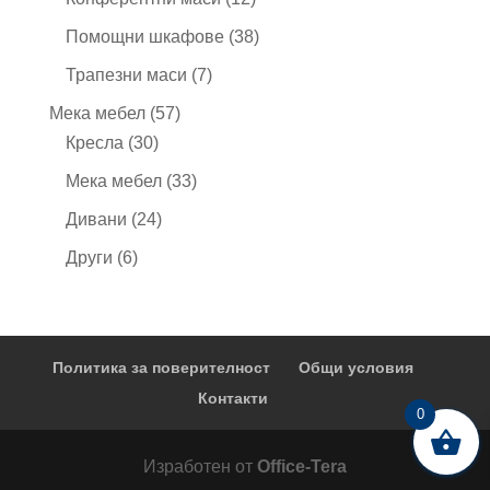
продукта
38
Помощни шкафове
38
продукта
7
Трапезни маси
7
продукта
57
Мека мебел
57
30
продукта
Кресла
30
продукта
33
Мека мебел
33
продукта
24
Дивани
24
продукта
6
Други
6
продукта
Политика за поверителност
Общи условия
Контакти
0
Изработен от
Office-Tera