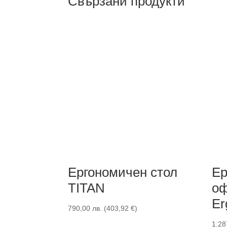
Свързани продукти
Ергономичен стол
Ер
TITAN
оф
Er
790,00
лв.
(
403,92
€
)
1.28