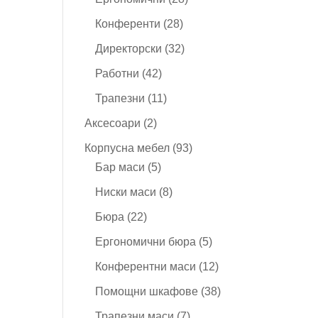
продукта
28
Конференти
28
продукта
32
Директорски
32
продукта
42
Работни
42
продукта
11
Трапезни
11
продукта
2
Аксесоари
2
продукта
93
Корпусна мебел
93
5
продукта
Бар маси
5
продукта
8
Ниски маси
8
продукта
22
Бюра
22
продукта
5
Ергономични бюра
5
продукта
12
Конферентни маси
12
продукта
38
Помощни шкафове
38
продукта
7
Трапезни маси
7