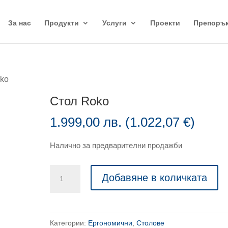
За нас
Продукти
Услуги
Проекти
Препоръ
oko
Стол Roko
1.999,00
лв.
(
1.022,07
€
)
Налично за предварителни продажби
количество
Добавяне в количката
за
Стол
Roko
Категории:
Ергономични
,
Столове