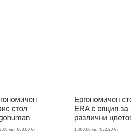
гономичен
Ергономичен ст
ис стол
ERA с опция за
gohuman
различни цвето
7,00
лв.
(
658,03
€
)
1.080,00
лв.
(
552,20
€
)