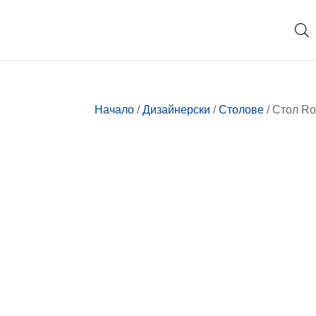
Начало
/
Дизайнерски
/
Столове
/ Стол R