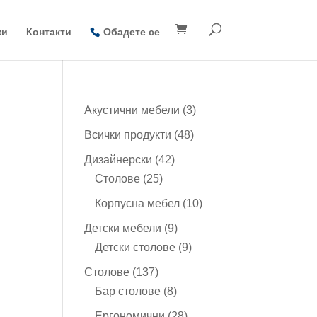
ки
Контакти
Обадете се
3
Акустични мебели
3
продукта
48
Всички продукти
48
продукта
42
Дизайнерски
42
25
продукта
Столове
25
продукта
10
Корпусна мебел
10
продукта
9
Детски мебели
9
продукта
9
Детски столове
9
продукта
137
Столове
137
продукта
8
Бар столове
8
продукта
28
Ергономични
28