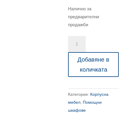
Налично за
предварителни
продажби
количество
за
Луксозен
Добавяне в
офис
количката
гардероб,
двукрилен
Loyal
Категории:
Корпусна
70x43.5x159
мебел
,
Помощни
шкафове