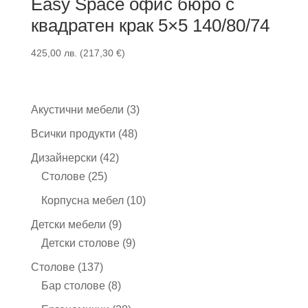
Easy Space офис бюро с
квадратен крак 5×5 140/80/74
425,00
лв.
(
217,30
€
)
3
Акустични мебели
3
продукта
48
Всички продукти
48
продукта
42
Дизайнерски
42
25
продукта
Столове
25
продукта
10
Корпусна мебел
10
продукта
9
Детски мебели
9
продукта
9
Детски столове
9
продукта
137
Столове
137
продукта
8
Бар столове
8
продукта