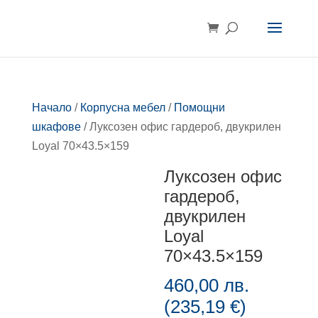
Начало
/
Корпусна мебел
/
Помощни
шкафове
/ Луксозен офис гардероб, двукрилен
Loyal 70×43.5×159
Луксозен офис
гардероб,
двукрилен
Loyal
70×43.5×159
460,00
лв.
(
235,19
€
)