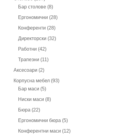
продукта
8
Бар столове
8
продукта
28
Ергономични
28
продукта
28
Конференти
28
продукта
32
Директорски
32
продукта
42
Работни
42
продукта
11
Трапезни
11
продукта
2
Аксесоари
2
продукта
93
Корпусна мебел
93
5
продукта
Бар маси
5
продукта
8
Ниски маси
8
продукта
22
Бюра
22
продукта
5
Ергономични бюра
5
продукта
12
Конферентни маси
12