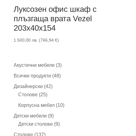
Луксозен офис шкаф с
плъзгаща врата Vezel
203x40x154
1.500,00
лв.
(
766,94
€
)
3
Акустични мебели
3
продукта
48
Всички продукти
48
продукта
42
Дизайнерски
42
25
продукта
Столове
25
продукта
10
Корпусна мебел
10
продукта
9
Детски мебели
9
продукта
9
Детски столове
9
продукта
137
Столове
137