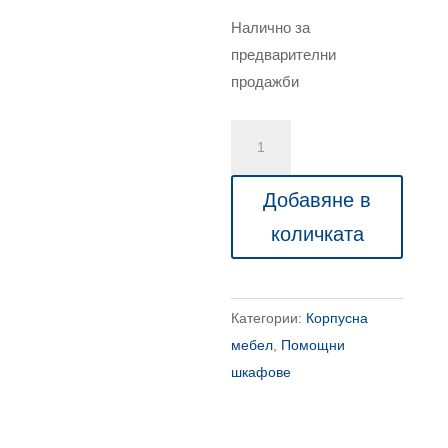
Налично за
предварителни
продажби
количество
за
Луксозен
Добавяне в
офис
количката
гардероб,
двукрилен
Solid
Категории:
Корпусна
137x40x160
мебел
,
Помощни
шкафове