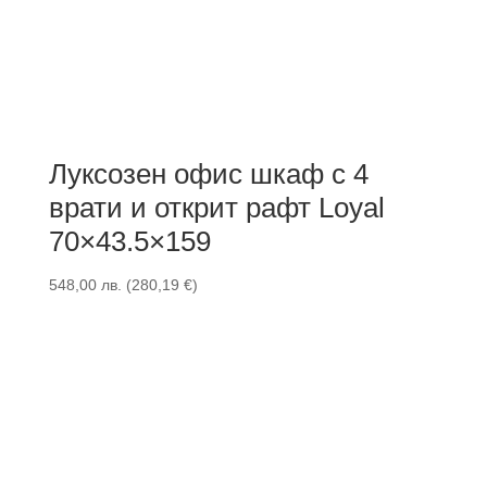
Луксозен офис шкаф с 4
врати и открит рафт Loyal
70×43.5×159
548,00
лв.
(
280,19
€
)