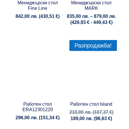
Мениджърски стол
Мениджърски стол
Fine Line
MARK
Price
842,00
лв.
(
430,51
€
)
835,00
лв.
–
879,00
лв.
range
(
426,93
€
-
449,43
€
)
835,00
throu
879,00
Разпродажба!
Работен стол
Работен стол Island
ERA12301220
210,00
лв.
(
107,37
€
)
296,00
лв.
(
151,34
€
)
189,00
лв.
(
96,63
€
)