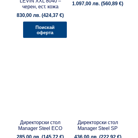
LEVIN XXL 8040 –
1.097,00
лв.
(
560,89
€
)
черен, ест. кожа
830,00
лв.
(
424,37
€
)
Поискай
оферта
Директорски стол
Директорски стол
Manager Steel ECO
Manager Steel SP
285,00
лв.
(
145,72
€
)
436,00
лв.
(
222,92
€
)