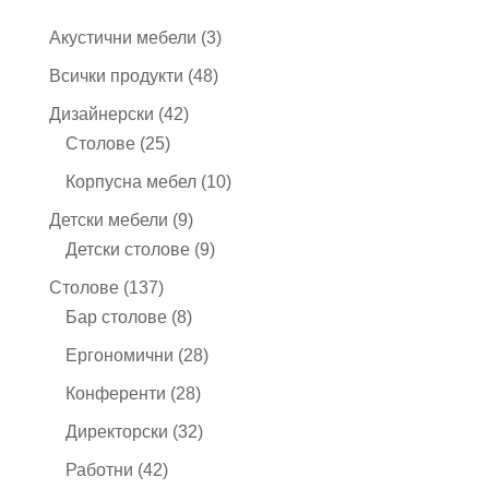
3
Акустични мебели
3
продукта
48
Всички продукти
48
продукта
42
Дизайнерски
42
25
продукта
Столове
25
продукта
10
Корпусна мебел
10
продукта
9
Детски мебели
9
продукта
9
Детски столове
9
продукта
137
Столове
137
продукта
8
Бар столове
8
продукта
28
Ергономични
28
продукта
28
Конференти
28
продукта
32
Директорски
32
продукта
42
Работни
42