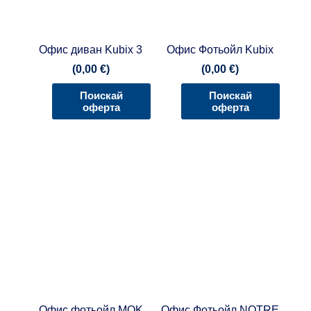
Офис диван Kubix 3
Офис Фотьойл Kubix
(
0,00
€
)
(
0,00
€
)
Поискай
Поискай
оферта
оферта
Офис фотьойл MOK
Офис Фотьойл NOTRE