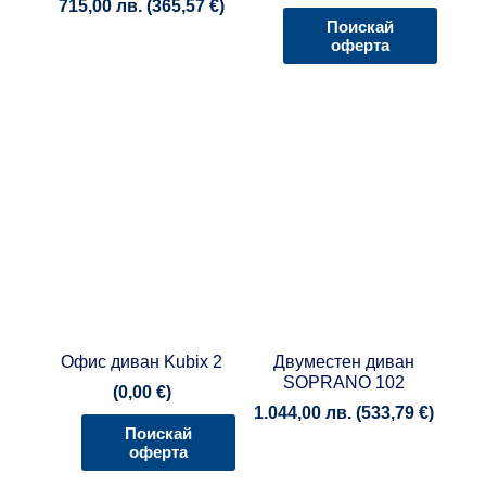
715,00
лв.
(
365,57
€
)
Поискай
оферта
Офис диван Kubix 2
Двуместен диван
SOPRANO 102
(
0,00
€
)
1.044,00
лв.
(
533,79
€
)
Поискай
оферта