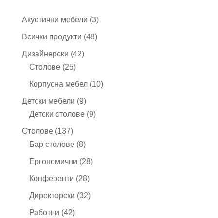
3
Акустични мебели
3
продукта
48
Всички продукти
48
продукта
42
Дизайнерски
42
25
продукта
Столове
25
продукта
10
Корпусна мебел
10
продукта
9
Детски мебели
9
продукта
9
Детски столове
9
продукта
137
Столове
137
продукта
8
Бар столове
8
продукта
28
Ергономични
28
продукта
28
Конференти
28
продукта
32
Директорски
32
продукта
42
Работни
42