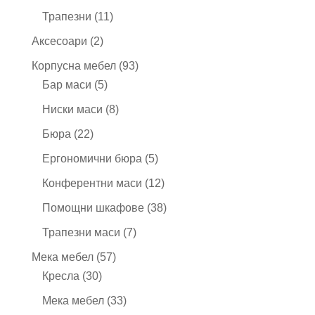
продукта
11
Трапезни
11
продукта
2
Аксесоари
2
продукта
93
Корпусна мебел
93
5
продукта
Бар маси
5
продукта
8
Ниски маси
8
продукта
22
Бюра
22
продукта
5
Ергономични бюра
5
продукта
12
Конферентни маси
12
продукта
38
Помощни шкафове
38
продукта
7
Трапезни маси
7
продукта
57
Мека мебел
57
30
продукта
Кресла
30
продукта
33
Мека мебел
33