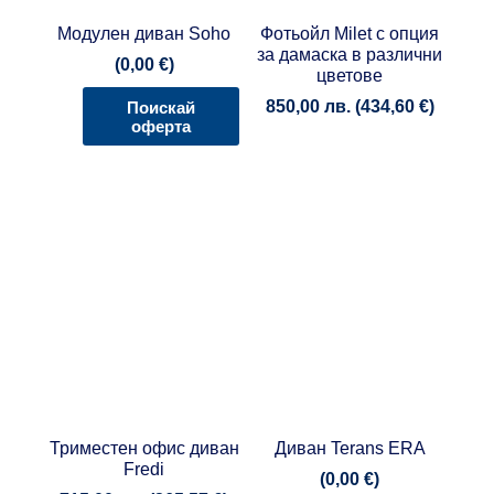
Модулен диван Soho
Фотьойл Milet с опция
за дамаска в различни
(
0,00
€
)
цветове
850,00
лв.
(
434,60
€
)
Поискай
оферта
Триместен офис диван
Диван Terans ERA
Fredi
(
0,00
€
)